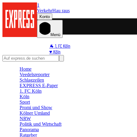
1
Verkehr
Hau raus
Konto
Menü
🐐 1. FC Köln
♥️ Köln
⭐ Promi
🏆 Sport
Home
🛒 Shoppingwelt
Veedelsreporter
🧩 Spiele
Schlagzeilen
EXPRESS E-Paper
1. FC Köln
Köln
Sport
Promi und Show
Kölner Umland
NRW
Politik und Wirtschaft
Panorama
Ratgeber