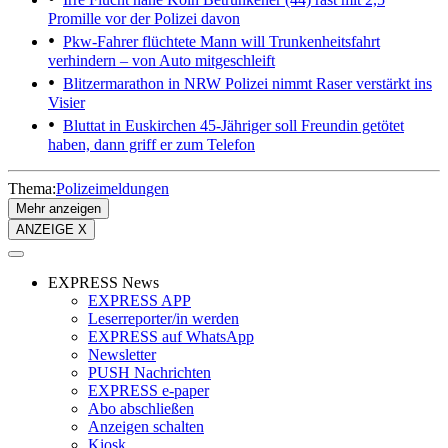
Promille vor der Polizei davon
Pkw-Fahrer flüchtete
Mann will Trunkenheitsfahrt
verhindern – von Auto mitgeschleift
Blitzermarathon in NRW
Polizei nimmt Raser verstärkt ins
Visier
Bluttat in Euskirchen
45-Jähriger soll Freundin getötet
haben, dann griff er zum Telefon
Thema:
Polizeimeldungen
Mehr anzeigen
ANZEIGE X
EXPRESS News
EXPRESS APP
Leserreporter/in werden
EXPRESS auf WhatsApp
Newsletter
PUSH Nachrichten
EXPRESS e-paper
Abo abschließen
Anzeigen schalten
Kiosk