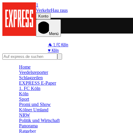
1
Verkehr
Hau raus
Konto
Menü
🐐 1. FC Köln
♥️ Köln
⭐ Promi
🏆 Sport
Home
🛒 Shoppingwelt
Veedelsreporter
🧩 Spiele
Schlagzeilen
EXPRESS E-Paper
1. FC Köln
Köln
Sport
Promi und Show
Kölner Umland
NRW
Politik und Wirtschaft
Panorama
Ratgeber