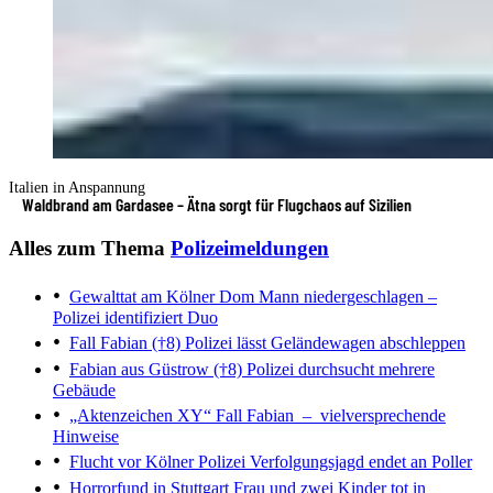
Italien in Anspannung
Waldbrand am Gardasee – Ätna sorgt für Flugchaos auf Sizilien
Alles zum Thema
Polizeimeldungen
Gewalttat am Kölner Dom
Mann niedergeschlagen –
Polizei identifiziert Duo
Fall Fabian (†8)
Polizei lässt Geländewagen abschleppen
Fabian aus Güstrow (†8)
Polizei durchsucht mehrere
Gebäude
„Aktenzeichen XY“
Fall Fabian – vielversprechende
Hinweise
Flucht vor Kölner Polizei
Verfolgungsjagd endet an Poller
Horrorfund in Stuttgart
Frau und zwei Kinder tot in