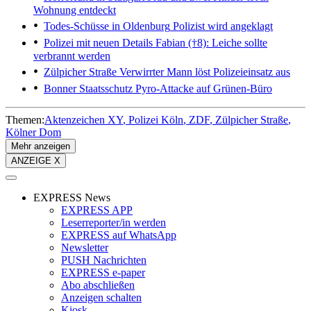
Wohnung entdeckt
Todes-Schüsse in Oldenburg
Polizist wird angeklagt
Polizei mit neuen Details
Fabian (†8): Leiche sollte
verbrannt werden
Zülpicher Straße
Verwirrter Mann löst Polizeieinsatz aus
Bonner Staatsschutz
Pyro-Attacke auf Grünen-Büro
Themen:
Aktenzeichen XY
Polizei Köln
ZDF
Zülpicher Straße
Kölner Dom
Mehr anzeigen
ANZEIGE X
EXPRESS News
EXPRESS APP
Leserreporter/in werden
EXPRESS auf WhatsApp
Newsletter
PUSH Nachrichten
EXPRESS e-paper
Abo abschließen
Anzeigen schalten
Kiosk