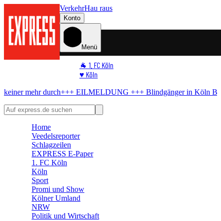
Verkehr
Hau raus
Konto
Menü
🐐 1. FC Köln
♥️ Köln
⭐ Promi
urch
+++ EILMELDUNG +++
Blindgänger in Köln
Bombe im Rhein! 
🏆 Sport
🛒 Shoppingwelt
🧩 Spiele
Home
Veedelsreporter
Schlagzeilen
EXPRESS E-Paper
1. FC Köln
Köln
Sport
Promi und Show
Kölner Umland
NRW
Politik und Wirtschaft