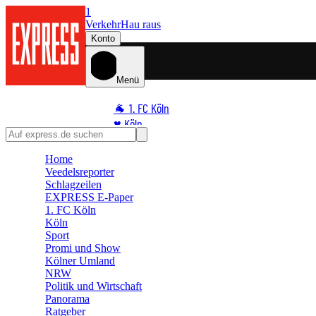
1
Verkehr
Hau raus
Konto
Menü
🐐 1. FC Köln
♥️ Köln
⭐ Promi
Home
🏆 Sport
Veedelsreporter
🛒 Shoppingwelt
Schlagzeilen
🧩 Spiele
EXPRESS E-Paper
1. FC Köln
Köln
Sport
Promi und Show
Kölner Umland
NRW
Politik und Wirtschaft
Panorama
Ratgeber