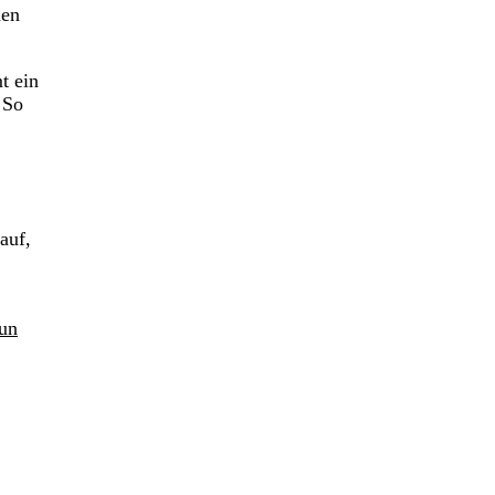
hen
t ein
 So
auf,
tun