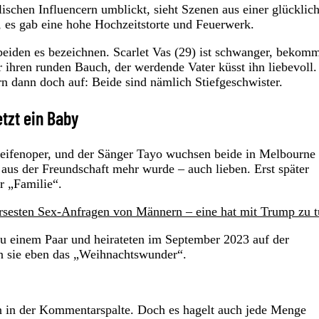
ischen Influencern umblickt, sieht Szenen aus einer glücklic
, es gab eine hohe Hochzeitstorte und Feuerwerk.
beiden es bezeichnen. Scarlet Vas (29) ist schwanger, bekomm
r ihren runden Bauch, der werdende Vater küsst ihn liebevoll.
rn dann doch auf: Beide sind nämlich Stiefgeschwister.
tzt ein Baby
-Seifenoper, und der Sänger Tayo wuchsen beide in Melbourne 
 aus der Freundschaft mehr wurde – auch lieben. Erst später
r „Familie“.
rsesten Sex-Anfragen von Männern – eine hat mit Trump zu 
 zu einem Paar und heirateten im September 2023 auf der
en sie eben das „Weihnachtswunder“.
iden in der Kommentarspalte. Doch es hagelt auch jede Menge