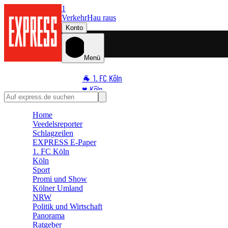
1
Verkehr
Hau raus
Konto
Menü
🐐 1. FC Köln
♥️ Köln
⭐ Promi
Home
🏆 Sport
Veedelsreporter
🛒 Shoppingwelt
Schlagzeilen
🧩 Spiele
EXPRESS E-Paper
1. FC Köln
Köln
Sport
Promi und Show
Kölner Umland
NRW
Politik und Wirtschaft
Panorama
Ratgeber