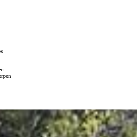
es
en
erpen