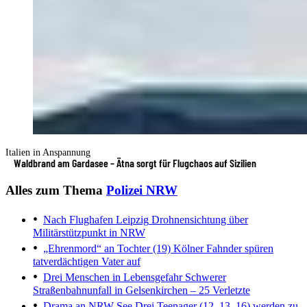
Italien in Anspannung
Waldbrand am Gardasee – Ätna sorgt für Flugchaos auf Sizilien
Alles zum Thema
Polizei NRW
Nach Flughafen Leipzig
Drohnensichtung über
Militärstützpunkt in NRW
„Ehrenmord“ an Tochter (19)
Kölner Fahnder spüren
tatverdächtigen Vater auf
Drei Menschen in Lebensgefahr
Schwerer
Straßenbahnunfall in Gelsenkirchen – 25 Verletzte
Drama an NRW-See
Drei Teenager (12, 13, 16) werden zu