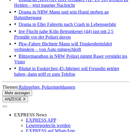
Helden – jetzt traurige Nachricht
Drama in NRW
Mann und sein Hund sterben an
Bahnübergang
Drama in Eller
Fahrerin nach Crash in Lebensgefahr
Irre Flucht nahe Köln
Betrunkener (44) rast mit 2,5
Promille vor der Polizei davon
Pkw-Fahrer flüchtete
Mann will Trunkenheitsfahrt
verhindern – von Auto mitgeschleift
Blitzermarathon in NRW
Polizei nimmt Raser verstärkt ins
Visier
Bluttat in Euskirchen
45-Jähriger soll Freundin getötet
haben, dann griff er zum Telefon
Themen:
Ruhrgebiet
Polizeimeldungen
Mehr anzeigen
ANZEIGE X
EXPRESS News
EXPRESS APP
Leserreporter/in werden
EXPRESS auf WhatsApp