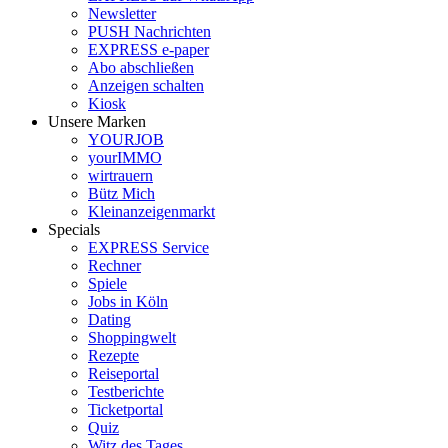
Newsletter
PUSH Nachrichten
EXPRESS e-paper
Abo abschließen
Anzeigen schalten
Kiosk
Unsere Marken
YOURJOB
yourIMMO
wirtrauern
Bütz Mich
Kleinanzeigenmarkt
Specials
EXPRESS Service
Rechner
Spiele
Jobs in Köln
Dating
Shoppingwelt
Rezepte
Reiseportal
Testberichte
Ticketportal
Quiz
Witz des Tages