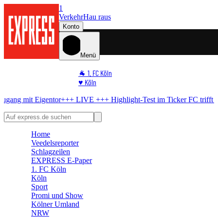
1
Verkehr
Hau raus
Konto
Menü
🐐 1. FC Köln
♥️ Köln
⭐ Promi
igentor
+++ LIVE +++
Highlight-Test im Ticker
FC trifft früh – dann
🏆 Sport
🛒 Shoppingwelt
🧩 Spiele
Home
Veedelsreporter
Schlagzeilen
EXPRESS E-Paper
1. FC Köln
Köln
Sport
Promi und Show
Kölner Umland
NRW