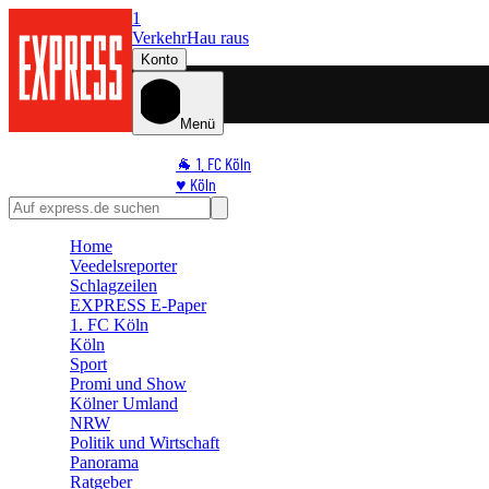
1
Verkehr
Hau raus
Konto
Menü
🐐 1. FC Köln
♥️ Köln
⭐ Promi
🏆 Sport
Home
🛒 Shoppingwelt
Veedelsreporter
🧩 Spiele
Schlagzeilen
EXPRESS E-Paper
1. FC Köln
Köln
Sport
Promi und Show
Kölner Umland
NRW
Politik und Wirtschaft
Panorama
Ratgeber