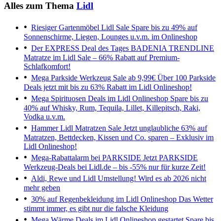
Alles zum Thema
Lidl
Riesiger Gartenmöbel Lidl Sale
Spare bis zu 49% auf
Sonnenschirme, Liegen, Lounges u.v.m. im Onlineshop
Der EXPRESS Deal des Tages
BADENIA TRENDLINE
Matratze im Lidl Sale – 66% Rabatt auf Premium-
Schlafkomfort!
Mega Parkside Werkzeug Sale ab 9,99€
Über 100 Parkside
Deals jetzt mit bis zu 63% Rabatt im Lidl Onlineshop!
Mega Spirituosen Deals im Lidl Onlineshop
Spare bis zu
40% auf Whisky, Rum, Tequila, Lillet, Killepitsch, Raki,
Vodka u.v.m.
Hammer Lidl Matratzen Sale
Jetzt unglaubliche 63% auf
Matratzen, Bettdecken, Kissen und Co. sparen – Exklusiv im
Lidl Onlineshop!
Mega-Rabattalarm bei PARKSIDE
Jetzt PARKSIDE
Werkzeug-Deals bei Lidl.de – bis -55% nur für kurze Zeit!
Aldi, Rewe und Lidl
Umstellung! Wird es ab 2026 nicht
mehr geben
30% auf Regenbekleidung im Lidl Onlineshop
Das Wetter
stimmt immer, es gibt nur die falsche Kleidung
Mega Wärme Deals im Lidl Onlineshop gestartet
Spare bis