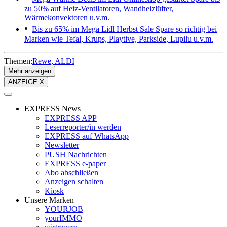
zu 50% auf Heiz-Ventilatoren, Wandheizlüfter,
Wärmekonvektoren u.v.m.
Bis zu 65% im Mega Lidl Herbst Sale
Spare so richtig bei
Marken wie Tefal, Krups, Playtive, Parkside, Lupilu u.v.m.
Themen:
Rewe
ALDI
Mehr anzeigen
ANZEIGE X
EXPRESS News
EXPRESS APP
Leserreporter/in werden
EXPRESS auf WhatsApp
Newsletter
PUSH Nachrichten
EXPRESS e-paper
Abo abschließen
Anzeigen schalten
Kiosk
Unsere Marken
YOURJOB
yourIMMO