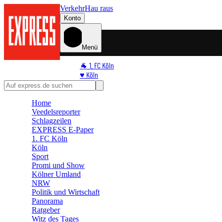
Verkehr
Hau raus
Konto
Menü
🐐 1. FC Köln
♥️ Köln
⭐ Promi
🏆 Sport
Home
🛒 Shoppingwelt
Veedelsreporter
🧩 Spiele
Schlagzeilen
EXPRESS E-Paper
1. FC Köln
Köln
Sport
Promi und Show
Kölner Umland
NRW
Politik und Wirtschaft
Panorama
Ratgeber
Witz des Tages