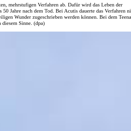
ten, mehrstufigen Verfahren ab. Dafür wird das Leben der
s 50 Jahre nach dem Tod. Bei Acutis dauerte das Verfahren ni
m Heiligen Wunder zugeschrieben werden können. Bei dem Teen
n diesem Sinne. (dpa)