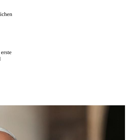
lichen
erste
d