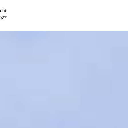
cht
ager