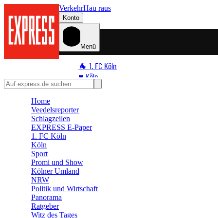
Verkehr
Hau raus
Konto
Menü
🐐 1. FC Köln
♥️ Köln
⭐ Promi
Home
🏆 Sport
Veedelsreporter
🛒 Shoppingwelt
Schlagzeilen
🧩 Spiele
EXPRESS E-Paper
1. FC Köln
Köln
Sport
Promi und Show
Kölner Umland
NRW
Politik und Wirtschaft
Panorama
Ratgeber
Witz des Tages