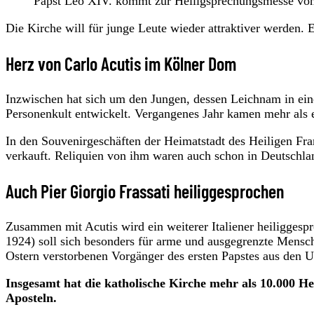
Papst Leo XIV. kommt zur Heiligsprechungsmesse von C
Die Kirche will für junge Leute wieder attraktiver werden. E
Herz von Carlo Acutis im Kölner Dom
Inzwischen hat sich um den Jungen, dessen Leichnam in einer 
Personenkult entwickelt. Vergangenes Jahr kamen mehr als 
In den Souvenirgeschäften der Heimatstadt des Heiligen Fr
verkauft. Reliquien von ihm waren auch schon in Deutschla
Auch Pier Giorgio Frassati heiliggesprochen
Zusammen mit Acutis wird ein weiterer Italiener heiliggespro
1924) soll sich besonders für arme und ausgegrenzte Mensc
Ostern verstorbenen Vorgänger des ersten Papstes aus den U
Insgesamt hat die katholische Kirche mehr als 10.000 He
Aposteln.