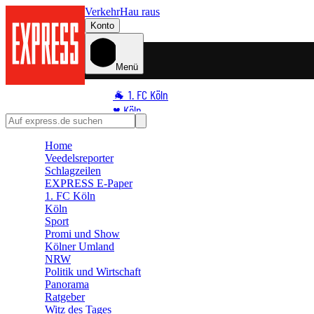
Verkehr
Hau raus
Konto
Menü
🐐 1. FC Köln
♥️ Köln
⭐ Promi
Home
🏆 Sport
Veedelsreporter
🛒 Shoppingwelt
Schlagzeilen
🧩 Spiele
EXPRESS E-Paper
1. FC Köln
Köln
Sport
Promi und Show
Kölner Umland
NRW
Politik und Wirtschaft
Panorama
Ratgeber
Witz des Tages