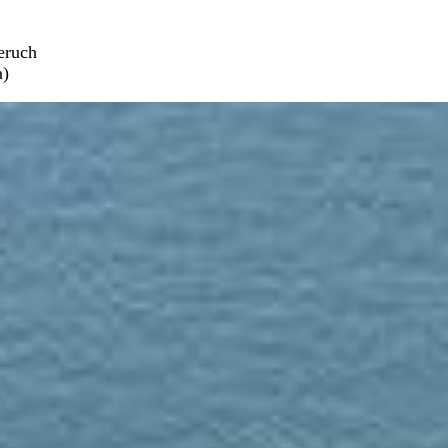
eruch
a)