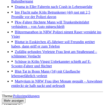
Bahnübergang
Drama in Eller
Fahrerin nach Crash in Lebensgefahr
Irre Flucht nahe Köln
Betrunkener (44) rast mit 2,5
Promille vor der Polizei davon
Pkw-Fahrer flüchtete
Mann will Trunkenheitsfahrt
verhindern – von Auto mitgeschleift
Blitzermarathon in NRW
Polizei nimmt Raser verstärkt ins
Visier
Bluttat in Euskirchen
45-Jähriger soll Freundin getötet
haben, dann griff er zum Telefon
Zufällig gefunden
Verletzte Frau liegt am Straßenrand –
schlimmer Verdacht
Schüsse in Köln-Vingst
Unbekannter schießt auf E-
Scooter-Fahrer und flüchtet
Blut-Tat in Bonn
Mann (34) mit Glasflasche
lebensgefährlich verletzt
Martyrium in NRW
Frau über Monate gequält – Anwohner
entdeckt sie halb nackt und gefesselt
Thema:
Polizeimeldungen
Mehr anzeigen