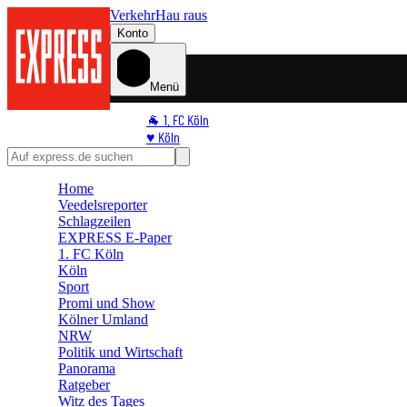
Verkehr
Hau raus
Konto
Menü
🐐 1. FC Köln
♥️ Köln
⭐ Promi
🏆 Sport
Home
🛒 Shoppingwelt
Veedelsreporter
🧩 Spiele
Schlagzeilen
EXPRESS E-Paper
1. FC Köln
Köln
Sport
Promi und Show
Kölner Umland
NRW
Politik und Wirtschaft
Panorama
Ratgeber
Witz des Tages