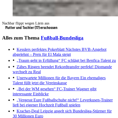
Nachbar flippt wegen Lärm aus
Mutter und Tochter (17) erschossen
Alles zum Thema
Fußball-Bundesliga
Kesslers perfektes Pokerblatt
Nächstes BVB-Angebot
abgelehnt – Preis für El Mala steigt
„Traum geht in Erfüllung“
FC schlägt bei Benfica-Talent zu
Zähes Ringen beendet
Rekordtransfer perfekt! Diomande
wechselt zu Real
Unerwartete Millionen für die Bayern
Ein ehemaliges
Talent füllt jetzt die Vereinskasse
„Bei der WM gesehen“
FC-Trainer Wagner gibt
interessante Einblicke
„Vergesst Eure Fußballschuhe nicht!“
Leverkusen-Trainer
ließ bei eigener Hochzeit Fußball spielen
Kracher-Deal
Leipzig angelt sich Bundesliga-Stürmer für
30 Millionen Euro