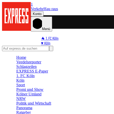
1
Verkehr
Hau raus
Konto
Menü
🐐 1. FC Köln
♥️ Köln
⭐ Promi
🏆 Sport
Home
🛒 Shoppingwelt
Veedelsreporter
🧩 Spiele
Schlagzeilen
EXPRESS E-Paper
1. FC Köln
Köln
Sport
Promi und Show
Kölner Umland
NRW
Politik und Wirtschaft
Panorama
Ratgeber