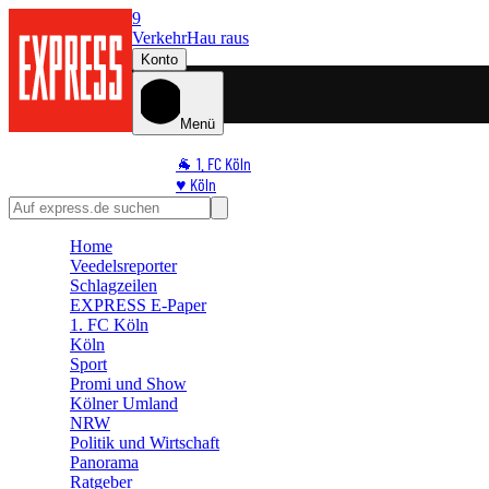
9
Verkehr
Hau raus
Konto
Menü
🐐 1. FC Köln
♥️ Köln
⭐ Promi
🏆 Sport
Home
🛒 Shoppingwelt
Veedelsreporter
🧩 Spiele
Schlagzeilen
EXPRESS E-Paper
1. FC Köln
Köln
Sport
Promi und Show
Kölner Umland
NRW
Politik und Wirtschaft
Panorama
Ratgeber