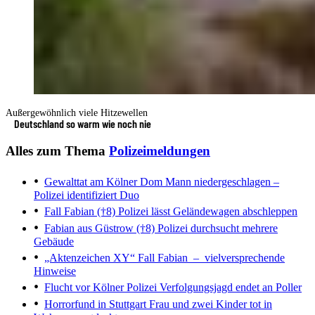
Außergewöhnlich viele Hitzewellen
Deutschland so warm wie noch nie
Alles zum Thema
Polizeimeldungen
Gewalttat am Kölner Dom
Mann niedergeschlagen –
Polizei identifiziert Duo
Fall Fabian (†8)
Polizei lässt Geländewagen abschleppen
Fabian aus Güstrow (†8)
Polizei durchsucht mehrere
Gebäude
„Aktenzeichen XY“
Fall Fabian – vielversprechende
Hinweise
Flucht vor Kölner Polizei
Verfolgungsjagd endet an Poller
Horrorfund in Stuttgart
Frau und zwei Kinder tot in