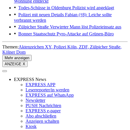
Wohnung entdeckt
Todes-Schüsse in Oldenburg
Polizist wird angeklagt
Polizei mit neuen Details
Fabian (†8): Leiche sollte
verbrannt werden
Zülpicher Straße
Verwirrter Mann löst Polizeieinsatz aus
Bonner Staatsschutz
Pyro-Attacke auf Grünen-Büro
Themen:
Aktenzeichen XY
Polizei Köln
ZDF
Zülpicher Straße
Kölner Dom
Mehr anzeigen
ANZEIGE X
EXPRESS News
EXPRESS APP
Leserreporter/in werden
EXPRESS auf WhatsApp
Newsletter
PUSH Nachrichten
EXPRESS e-paper
Abo abschließen
Anzeigen schalten
Kiosk