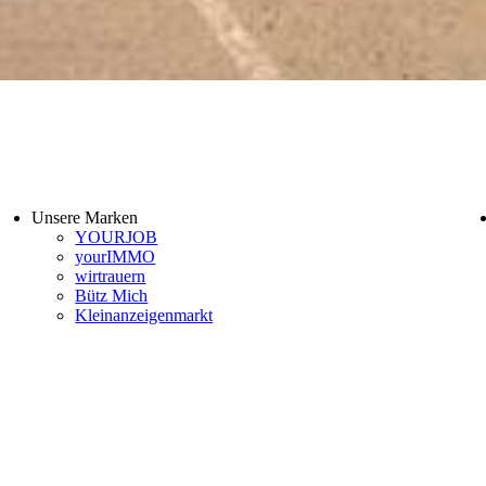
Unsere Marken
YOURJOB
yourIMMO
wirtrauern
Bütz Mich
Kleinanzeigenmarkt