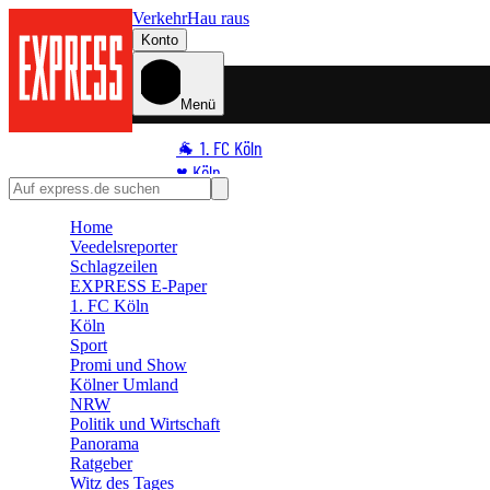
Verkehr
Hau raus
Konto
Menü
🐐 1. FC Köln
♥️ Köln
⭐ Promi
Home
🏆 Sport
Veedelsreporter
🛒 Shoppingwelt
Schlagzeilen
🧩 Spiele
EXPRESS E-Paper
1. FC Köln
Köln
Sport
Promi und Show
Kölner Umland
NRW
Politik und Wirtschaft
Panorama
Ratgeber
Witz des Tages