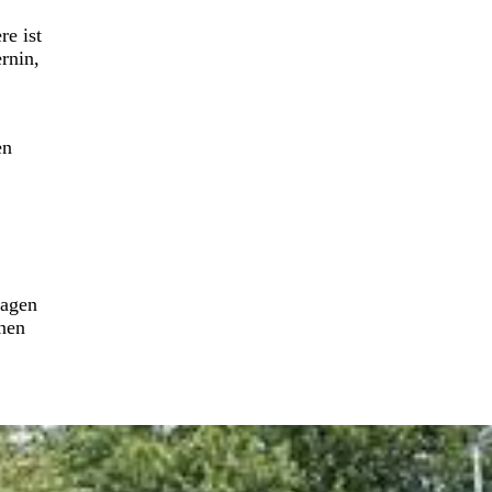
e ist
rnin,
en
ragen
nen