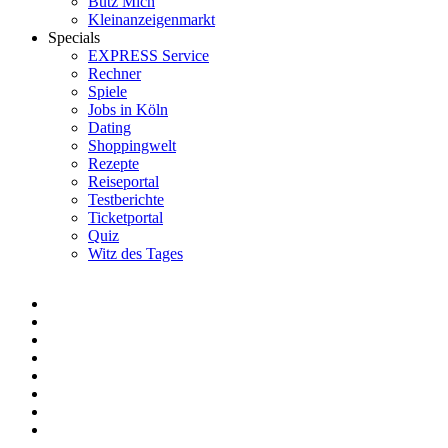
Bütz Mich
Kleinanzeigenmarkt
Specials
EXPRESS Service
Rechner
Spiele
Jobs in Köln
Dating
Shoppingwelt
Rezepte
Reiseportal
Testberichte
Ticketportal
Quiz
Witz des Tages