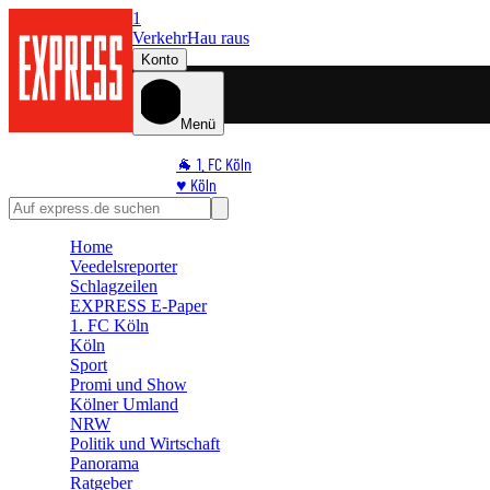
1
Verkehr
Hau raus
Konto
Menü
🐐 1. FC Köln
♥️ Köln
⭐ Promi
🏆 Sport
Home
🛒 Shoppingwelt
Veedelsreporter
🧩 Spiele
Schlagzeilen
EXPRESS E-Paper
1. FC Köln
Köln
Sport
Promi und Show
Kölner Umland
NRW
Politik und Wirtschaft
Panorama
Ratgeber