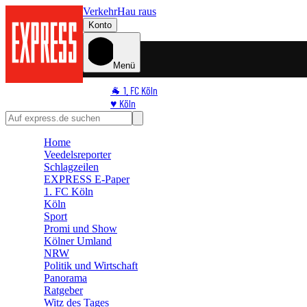
Verkehr
Hau raus
Konto
Menü
🐐 1. FC Köln
♥️ Köln
⭐ Promi
🏆 Sport
Home
🛒 Shoppingwelt
Veedelsreporter
🧩 Spiele
Schlagzeilen
EXPRESS E-Paper
1. FC Köln
Köln
Sport
Promi und Show
Kölner Umland
NRW
Politik und Wirtschaft
Panorama
Ratgeber
Witz des Tages