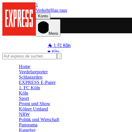
1
Verkehr
Hau raus
Konto
Menü
🐐 1. FC Köln
♥️ Köln
⭐ Promi
Home
🏆 Sport
Veedelsreporter
🛒 Shoppingwelt
Schlagzeilen
🧩 Spiele
EXPRESS E-Paper
1. FC Köln
Köln
Sport
Promi und Show
Kölner Umland
NRW
Politik und Wirtschaft
Panorama
Ratgeber