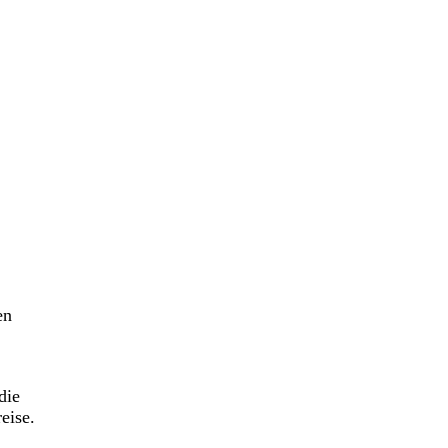
en
die
eise.