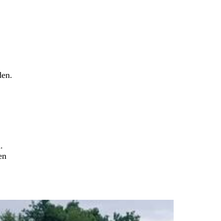
den.
.
en