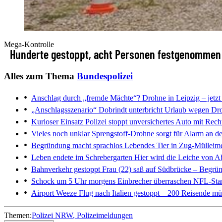
Mega-Kontrolle
Hunderte gestoppt, acht Personen festgenommen
Alles zum Thema
Bundespolizei
Anschlag durch „fremde Mächte“?
Drohne in Leipzig – jetzt
„Anschlagsszenario“
Dobrindt unterbricht Urlaub wegen Dr
Kurioser Einsatz
Polizei stoppt unversichertes Auto mit Rech
Vieles noch unklar
Sprengstoff-Drohne sorgt für Alarm an d
Begründung macht sprachlos
Lebendes Tier in Zug-Mülleimer 
Leben endete im Schrebergarten
Hier wird die Leiche von A
Bahnverkehr gestoppt
Frau (22) saß auf Südbrücke – Begrü
Schock um 5 Uhr morgens
Einbrecher überraschen NFL-Star
Airport Weeze
Flug nach Italien gestoppt – 200 Reisende mü
Themen:
Polizei NRW
Polizeimeldungen