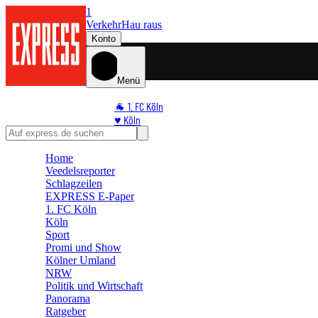
1
Verkehr
Hau raus
Konto
Menü
🐐 1. FC Köln
♥️ Köln
⭐ Promi
🏆 Sport
Home
Veedelsreporter
🛒 Shoppingwelt
Schlagzeilen
🧩 Spiele
EXPRESS E-Paper
1. FC Köln
Köln
Sport
Promi und Show
Kölner Umland
NRW
Politik und Wirtschaft
Panorama
Ratgeber