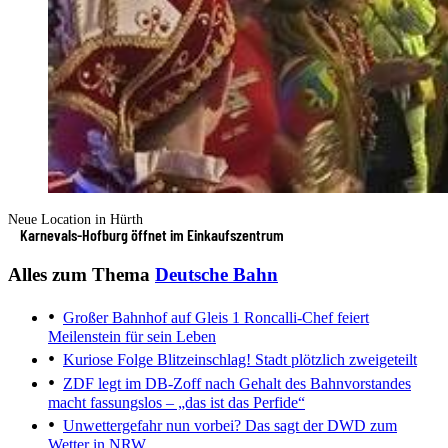
Neue Location in Hürth
Karnevals-Hofburg öffnet im Einkaufszentrum
Alles zum Thema
Deutsche Bahn
Großer Bahnhof auf Gleis 1
Roncalli-Chef feiert
Meilenstein für sein Leben
Kuriose Folge
Blitzeinschlag! Stadt plötzlich zweigeteilt
ZDF legt im DB-Zoff nach
Gehalt des Bahnvorstandes
macht fassungslos – „das ist das Perfide“
Unwettergefahr nun vorbei?
Das sagt der DWD zum
Wetter in NRW