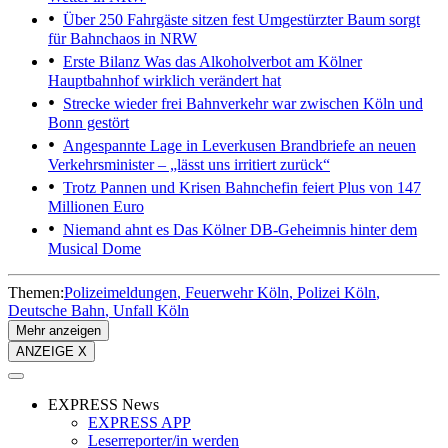
Über 250 Fahrgäste sitzen fest
Umgestürzter Baum sorgt
für Bahnchaos in NRW
Erste Bilanz
Was das Alkoholverbot am Kölner
Hauptbahnhof wirklich verändert hat
Strecke wieder frei
Bahnverkehr war zwischen Köln und
Bonn gestört
Angespannte Lage in Leverkusen
Brandbriefe an neuen
Verkehrsminister – „lässt uns irritiert zurück“
Trotz Pannen und Krisen
Bahnchefin feiert Plus von 147
Millionen Euro
Niemand ahnt es
Das Kölner DB-Geheimnis hinter dem
Musical Dome
Themen:
Polizeimeldungen
Feuerwehr Köln
Polizei Köln
Deutsche Bahn
Unfall Köln
Mehr anzeigen
ANZEIGE X
EXPRESS News
EXPRESS APP
Leserreporter/in werden