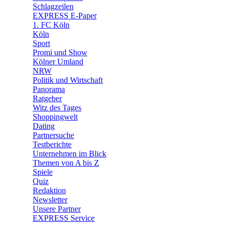
🧩 Spiele
Schlagzeilen
EXPRESS E-Paper
1. FC Köln
Köln
Sport
Promi und Show
Kölner Umland
NRW
Politik und Wirtschaft
Panorama
Ratgeber
Witz des Tages
Shoppingwelt
Dating
Partnersuche
Testberichte
Unternehmen im Blick
Themen von A bis Z
Spiele
Quiz
Redaktion
Newsletter
Unsere Partner
EXPRESS Service