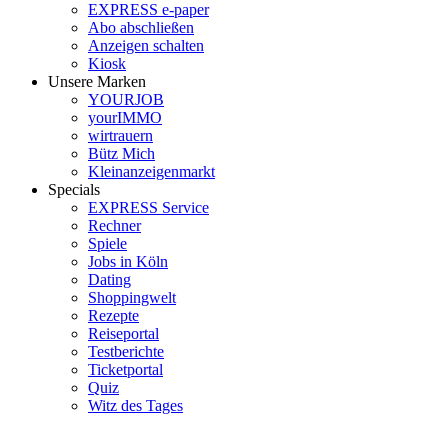
EXPRESS e-paper
Abo abschließen
Anzeigen schalten
Kiosk
Unsere Marken
YOURJOB
yourIMMO
wirtrauern
Bütz Mich
Kleinanzeigenmarkt
Specials
EXPRESS Service
Rechner
Spiele
Jobs in Köln
Dating
Shoppingwelt
Rezepte
Reiseportal
Testberichte
Ticketportal
Quiz
Witz des Tages