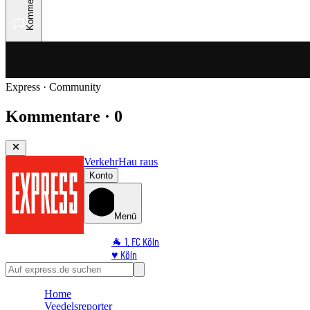
Kommentare
Express · Community
Kommentare · 0
Verkehr
Hau raus
Konto
Menü
🐐 1. FC Köln
♥️ Köln
⭐ Promi
🏆 Sport
Home
🛒 Shoppingwelt
Veedelsreporter