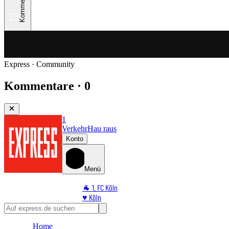
Kommentare
Express · Community
Kommentare · 0
1
Verkehr
Hau raus
Konto
Menü
🐐 1. FC Köln
♥️ Köln
⭐ Promi
🏆 Sport
Home