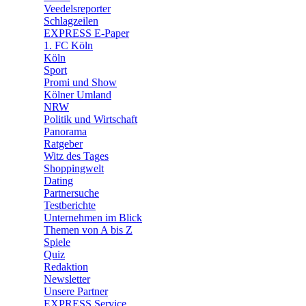
🛒 Shoppingwelt
Veedelsreporter
🧩 Spiele
Schlagzeilen
EXPRESS E-Paper
1. FC Köln
Köln
Sport
Promi und Show
Kölner Umland
NRW
Politik und Wirtschaft
Panorama
Ratgeber
Witz des Tages
Shoppingwelt
Dating
Partnersuche
Testberichte
Unternehmen im Blick
Themen von A bis Z
Spiele
Quiz
Redaktion
Newsletter
Unsere Partner
EXPRESS Service