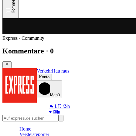
Kommentare
Express · Community
Kommentare · 0
Verkehr
Hau raus
Konto
Menü
🐐 1. FC Köln
♥️ Köln
⭐ Promi
🏆 Sport
Home
🛒 Shoppingwelt
Veedelsreporter