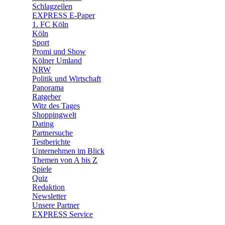
🧩 Spiele
Schlagzeilen
EXPRESS E-Paper
1. FC Köln
Köln
Sport
Promi und Show
Kölner Umland
NRW
Politik und Wirtschaft
Panorama
Ratgeber
Witz des Tages
Shoppingwelt
Dating
Partnersuche
Testberichte
Unternehmen im Blick
Themen von A bis Z
Spiele
Quiz
Redaktion
Newsletter
Unsere Partner
EXPRESS Service