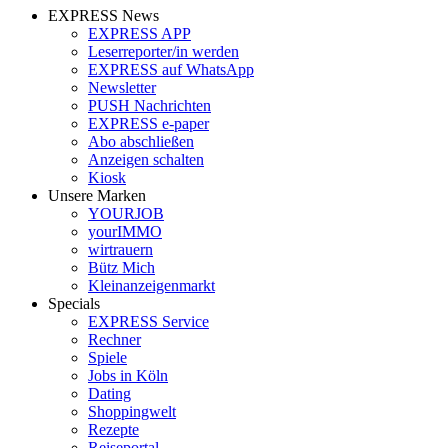
EXPRESS News
EXPRESS APP
Leserreporter/in werden
EXPRESS auf WhatsApp
Newsletter
PUSH Nachrichten
EXPRESS e-paper
Abo abschließen
Anzeigen schalten
Kiosk
Unsere Marken
YOURJOB
yourIMMO
wirtrauern
Bütz Mich
Kleinanzeigenmarkt
Specials
EXPRESS Service
Rechner
Spiele
Jobs in Köln
Dating
Shoppingwelt
Rezepte
Reiseportal