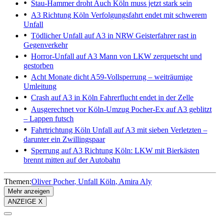
Stau-Hammer droht
Auch Köln muss jetzt stark sein
A3 Richtung Köln
Verfolgungsfahrt endet mit schwerem
Unfall
Tödlicher Unfall auf A3 in NRW
Geisterfahrer rast in
Gegenverkehr
Horror-Unfall auf A3
Mann von LKW zerquetscht und
gestorben
Acht Monate dicht
A59-Vollsperrung – weiträumige
Umleitung
Crash auf A3 in Köln
Fahrerflucht endet in der Zelle
Ausgerechnet vor Köln-Umzug
Pocher-Ex auf A3 geblitzt
– Lappen futsch
Fahrtrichtung Köln
Unfall auf A3 mit sieben Verletzten –
darunter ein Zwillingspaar
Sperrung auf A3
Richtung Köln: LKW mit Bierkästen
brennt mitten auf der Autobahn
Themen:
Oliver Pocher
Unfall Köln
Amira Aly
Mehr anzeigen
ANZEIGE X