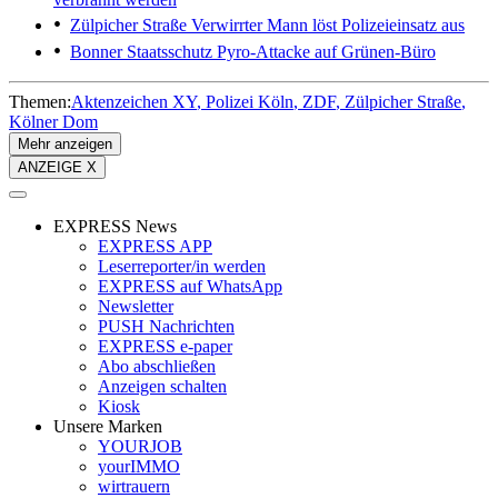
Zülpicher Straße
Verwirrter Mann löst Polizeieinsatz aus
Bonner Staatsschutz
Pyro-Attacke auf Grünen-Büro
Themen:
Aktenzeichen XY
Polizei Köln
ZDF
Zülpicher Straße
Kölner Dom
Mehr anzeigen
ANZEIGE X
EXPRESS News
EXPRESS APP
Leserreporter/in werden
EXPRESS auf WhatsApp
Newsletter
PUSH Nachrichten
EXPRESS e-paper
Abo abschließen
Anzeigen schalten
Kiosk
Unsere Marken
YOURJOB
yourIMMO
wirtrauern