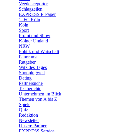
🛒 Shoppingwelt
Veedelsreporter
🧩 Spiele
Schlagzeilen
EXPRESS E-Paper
1. FC Köln
Köln
Sport
Promi und Show
Kölner Umland
NRW
Politik und Wirtschaft
Panorama
Ratgeber
Witz des Tages
Shoppingwelt
Dating
Partnersuche
Testberichte
Unternehmen im Blick
Themen von A bis Z
Spiele
Quiz
Redaktion
Newsletter
Unsere Partner
EXPRESS Service