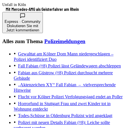
Unfall in Köln
Mit Mercedes-AMG als Geisterfahrer am Rhein
Express · Community
Diskutieren Sie mit
Jetzt kommentieren
Alles zum Thema
Polizeimeldungen
Gewalttat am Kölner Dom
Mann niedergeschlagen –
Polizei identifiziert Duo
Fall Fabian (†8)
Polizei lässt Geländewagen abschleppen
Fabian aus Güstrow (†8)
Polizei durchsucht mehrere
Gebäude
„Aktenzeichen XY“
Fall Fabian – vielversprechende
Hinweise
Flucht vor Kölner Polizei
Verfolgungsjagd endet an Poller
Horrorfund in Stuttgart
Frau und zwei Kinder tot in
Wohnung entdeckt
Todes-Schüsse in Oldenburg
Polizist wird angeklagt
Polizei mit neuen Details
Fabian (†8): Leiche sollte
verbrannt werden