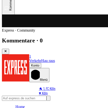
Kommentare
Express · Community
Kommentare · 0
1
Verkehr
Hau raus
Konto
Menü
🐐 1. FC Köln
♥️ Köln
⭐ Promi
🏆 Sport
Home