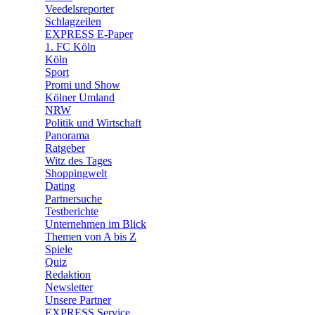
🛒 Shoppingwelt
Veedelsreporter
🧩 Spiele
Schlagzeilen
EXPRESS E-Paper
1. FC Köln
Köln
Sport
Promi und Show
Kölner Umland
NRW
Politik und Wirtschaft
Panorama
Ratgeber
Witz des Tages
Shoppingwelt
Dating
Partnersuche
Testberichte
Unternehmen im Blick
Themen von A bis Z
Spiele
Quiz
Redaktion
Newsletter
Unsere Partner
EXPRESS Service