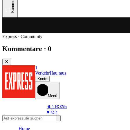
Kommentare
Express · Community
Kommentare · 0
1
Verkehr
Hau raus
Konto
Menü
🐐 1. FC Köln
♥️ Köln
⭐ Promi
🏆 Sport
Home