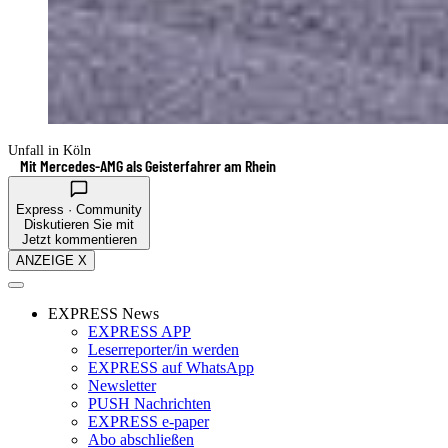
Unfall in Köln
Mit Mercedes-AMG als Geisterfahrer am Rhein
Express · Community
Diskutieren Sie mit
Jetzt kommentieren
ANZEIGE X
EXPRESS News
EXPRESS APP
Leserreporter/in werden
EXPRESS auf WhatsApp
Newsletter
PUSH Nachrichten
EXPRESS e-paper
Abo abschließen