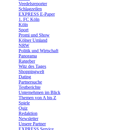
Veedelsreporter
🛒 Shoppingwelt
Schlagzeilen
🧩 Spiele
EXPRESS E-Paper
1. FC Köln
Köln
Sport
Promi und Show
Kölner Umland
NRW
Politik und Wirtschaft
Panorama
Ratgeber
Witz des Tages
Shoppingwelt
Dating
Partnersuche
Testberichte
Unternehmen im Blick
Themen von A bis Z
Spiele
Quiz
Redaktion
Newsletter
Unsere Partner
EXPRESS Service