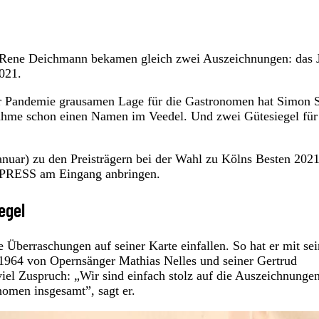
er Rene Deichmann bekamen gleich zwei Auszeichnungen: das 
021.
der Pandemie grausamen Lage für die Gastronomen hat Simon S
ahme schon einen Namen im Veedel. Und zwei Gütesiegel für
uar) zu den Preisträgern bei der Wahl zu Kölns Besten 2021
EXPRESS am Eingang anbringen.
egel
ue Überraschungen auf seiner Karte einfallen. So hat er mit se
1964 von Opernsänger Mathias Nelles und seiner Gertrud
el Zuspruch: „Wir sind einfach stolz auf die Auszeichnunge
nomen insgesamt”, sagt er.