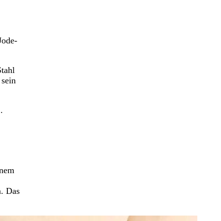
Jode-
tahl
 sein
.
inem
n. Das