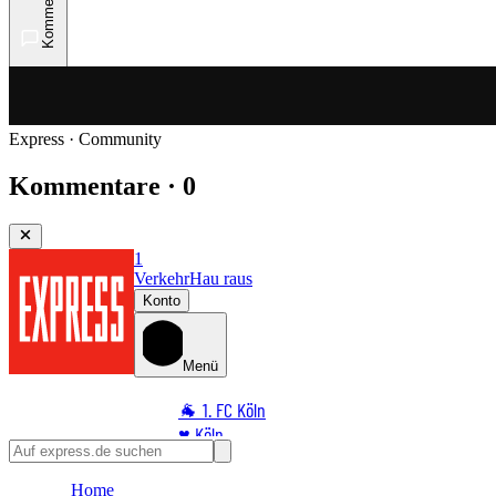
Kommentare
Express · Community
Kommentare · 0
1
Verkehr
Hau raus
Konto
Menü
🐐 1. FC Köln
♥️ Köln
⭐ Promi
Home
🏆 Sport