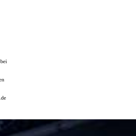
bei
en
.de