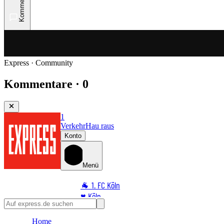
Kommentare
Express · Community
Kommentare · 0
1
Verkehr
Hau raus
Konto
Menü
🐐 1. FC Köln
♥️ Köln
⭐ Promi
Home
🏆 Sport