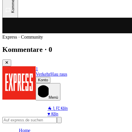
Kommentare
Express · Community
Kommentare · 0
1
Verkehr
Hau raus
Konto
Menü
🐐 1. FC Köln
♥️ Köln
⭐ Promi
🏆 Sport
Home