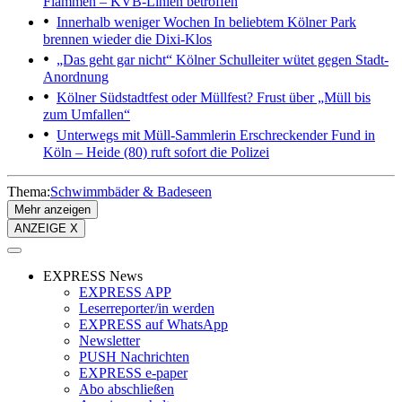
Flammen – KVB-Linien betroffen
Innerhalb weniger Wochen
In beliebtem Kölner Park
brennen wieder die Dixi-Klos
„Das geht gar nicht“
Kölner Schulleiter wütet gegen Stadt-
Anordnung
Kölner Südstadtfest oder Müllfest?
Frust über „Müll bis
zum Umfallen“
Unterwegs mit Müll-Sammlerin
Erschreckender Fund in
Köln – Heide (80) ruft sofort die Polizei
Thema:
Schwimmbäder & Badeseen
Mehr anzeigen
ANZEIGE X
EXPRESS News
EXPRESS APP
Leserreporter/in werden
EXPRESS auf WhatsApp
Newsletter
PUSH Nachrichten
EXPRESS e-paper
Abo abschließen