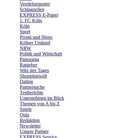
🛒 Shoppingwelt
Veedelsreporter
🧩 Spiele
Schlagzeilen
EXPRESS E-Paper
1. FC Köln
Köln
Sport
Promi und Show
Kölner Umland
NRW
Politik und Wirtschaft
Panorama
Ratgeber
Witz des Tages
Shoppingwelt
Dating
Partnersuche
Testberichte
Unternehmen im Blick
Themen von A bis Z
Spiele
Quiz
Redaktion
Newsletter
Unsere Partner
EXPRESS Service