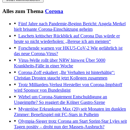
Alles zum Thema
Corona
Fünf Jahre nach Pandemie-Beginn
Bericht: Angela Merkel
hielt brisante Corona-Einschätzung geheim
Laschets kritischer Rückblick auf Corona
Das würde er
heute so nicht wiederholen: „Bereue ich am meisten“
Forschende warnen vor HKU5-CoV-2
Wie gefährlich ist
das neue Corona-Virus?
Virus-Welle rollt über NRW hinweg
Über 5000
Krankheits-Fälle in einer Woche
Corona-Zoff eskaliert
„Ihr Verhalten ist hinterhältig“:
Christian Drosten staucht jetzt Kollegen zusammen
Trotz Milliarden-Verlust
Hersteller von Corona-Impfstoff
wird Sponsor von Bundesligist
Wirbel um Corona-Statement
Entschuldigung an
Ungeimpfte? So reagiert die Kölner Gastro-Szene
Mysteriöse Erkrankung
Max (20) seit Monaten im dunklen
Zimmer: Benefizspiel mit FC-Stars in Pulheim
Olympia-Sieger trotz Corona am Start
Sprint-Star Lyles seit
Tagen positiv – droht nun der Massen-Ausbruch?