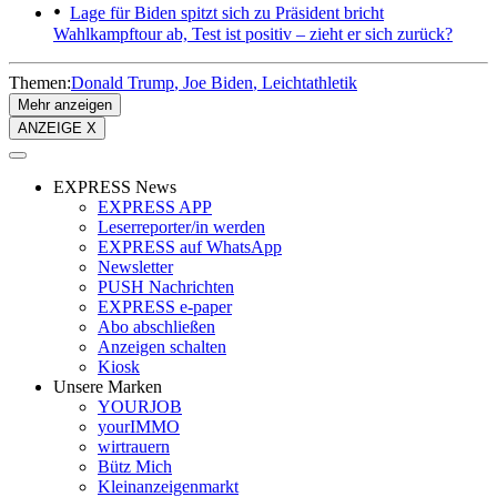
Lage für Biden spitzt sich zu
Präsident bricht
Wahlkampftour ab, Test ist positiv – zieht er sich zurück?
Themen:
Donald Trump
Joe Biden
Leichtathletik
Mehr anzeigen
ANZEIGE X
EXPRESS News
EXPRESS APP
Leserreporter/in werden
EXPRESS auf WhatsApp
Newsletter
PUSH Nachrichten
EXPRESS e-paper
Abo abschließen
Anzeigen schalten
Kiosk
Unsere Marken
YOURJOB
yourIMMO
wirtrauern
Bütz Mich
Kleinanzeigenmarkt