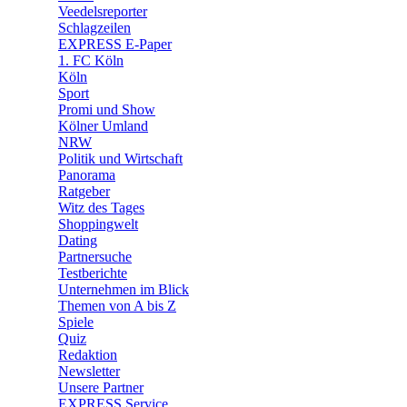
🛒 Shoppingwelt
Veedelsreporter
🧩 Spiele
Schlagzeilen
EXPRESS E-Paper
1. FC Köln
Köln
Sport
Promi und Show
Kölner Umland
NRW
Politik und Wirtschaft
Panorama
Ratgeber
Witz des Tages
Shoppingwelt
Dating
Partnersuche
Testberichte
Unternehmen im Blick
Themen von A bis Z
Spiele
Quiz
Redaktion
Newsletter
Unsere Partner
EXPRESS Service