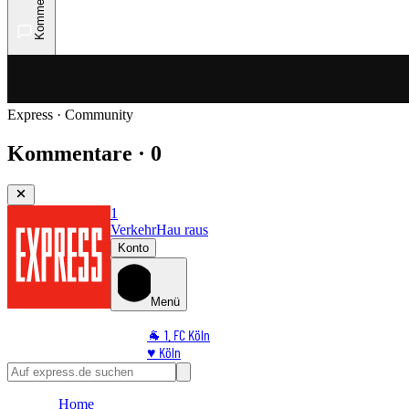
Kommentare
Express · Community
Kommentare · 0
1
Verkehr
Hau raus
Konto
Menü
🐐 1. FC Köln
♥️ Köln
⭐ Promi
🏆 Sport
Home