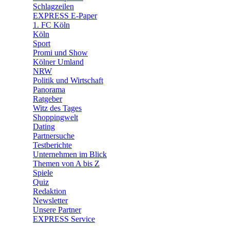
🧩 Spiele
Schlagzeilen
EXPRESS E-Paper
1. FC Köln
Köln
Sport
Promi und Show
Kölner Umland
NRW
Politik und Wirtschaft
Panorama
Ratgeber
Witz des Tages
Shoppingwelt
Dating
Partnersuche
Testberichte
Unternehmen im Blick
Themen von A bis Z
Spiele
Quiz
Redaktion
Newsletter
Unsere Partner
EXPRESS Service