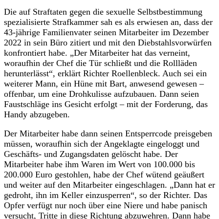
Die auf Straftaten gegen die sexuelle Selbstbestimmung
spezialisierte Strafkammer sah es als erwiesen an, dass der
43-jährige Familienvater seinen Mitarbeiter im Dezember
2022 in sein Büro zitiert und mit den Diebstahlsvorwürfen
konfrontiert habe. „Der Mitarbeiter hat das verneint,
woraufhin der Chef die Tür schließt und die Rollläden
herunterlässt“, erklärt Richter Roellenbleck. Auch sei ein
weiterer Mann, ein Hüne mit Bart, anwesend gewesen –
offenbar, um eine Drohkulisse aufzubauen. Dann seien
Faustschläge ins Gesicht erfolgt – mit der Forderung, das
Handy abzugeben.
Der Mitarbeiter habe dann seinen Entsperrcode preisgeben
müssen, woraufhin sich der Angeklagte eingeloggt und
Geschäfts- und Zugangsdaten gelöscht habe. Der
Mitarbeiter habe ihm Waren im Wert von 100.000 bis
200.000 Euro gestohlen, habe der Chef wütend geäußert
und weiter auf den Mitarbeiter eingeschlagen. „Dann hat er
gedroht, ihn im Keller einzusperren“, so der Richter. Das
Opfer verfügt nur noch über eine Niere und habe panisch
versucht, Tritte in diese Richtung abzuwehren. Dann habe