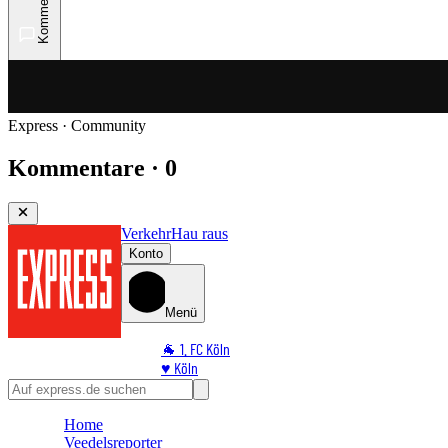
Kommentare
Express · Community
Kommentare · 0
Verkehr
Hau raus
Konto
Menü
🐐 1. FC Köln
♥️ Köln
⭐ Promi
🏆 Sport
Home
🛒 Shoppingwelt
Veedelsreporter