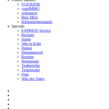
YOURJOB
yourIMMO
wirtrauern
Bütz Mich
Kleinanzeigenmarkt
Specials
EXPRESS Service
Rechner
Spiele
Jobs in Köln
Dating
Shoppingwelt
Rezepte
Reiseportal
Testberichte
Ticketportal
Quiz
Witz des Tages