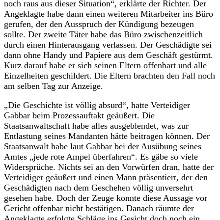
noch raus aus dieser Situation“, erklärte der Richter. Der
Angeklagte habe dann einen weiteren Mitarbeiter ins Büro
gerufen, der den Ausspruch der Kündigung bezeugen
sollte. Der zweite Täter habe das Büro zwischenzeitlich
durch einen Hinterausgang verlassen. Der Geschädigte sei
dann ohne Handy und Papiere aus dem Geschäft gestürmt.
Kurz darauf habe er sich seinen Eltern offenbart und alle
Einzelheiten geschildert. Die Eltern brachten den Fall noch
am selben Tag zur Anzeige.
„Die Geschichte ist völlig absurd“, hatte Verteidiger
Gabbar beim Prozessauftakt geäußert. Die
Staatsanwaltschaft habe alles ausgeblendet, was zur
Entlastung seines Mandanten hätte beitragen können. Der
Staatsanwalt habe laut Gabbar bei der Ausübung seines
Amtes „jede rote Ampel überfahren“. Es gäbe so viele
Widersprüche. Nichts sei an den Vorwürfen dran, hatte der
Verteidiger geäußert und einen Mann präsentiert, der den
Geschädigten nach dem Geschehen völlig unversehrt
gesehen habe. Doch der Zeuge konnte diese Aussage vor
Gericht offenbar nicht bestätigen. Danach räumte der
Angeklagte erfolgte Schläge ins Gesicht doch noch ein.