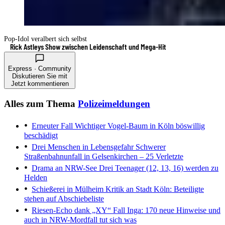
Pop-Idol veralbert sich selbst
Rick Astleys Show zwischen Leidenschaft und Mega-Hit
Express · Community
Diskutieren Sie mit
Jetzt kommentieren
Alles zum Thema
Polizeimeldungen
Erneuter Fall
Wichtiger Vogel-Baum in Köln böswillig
beschädigt
Drei Menschen in Lebensgefahr
Schwerer
Straßenbahnunfall in Gelsenkirchen – 25 Verletzte
Drama an NRW-See
Drei Teenager (12, 13, 16) werden zu
Helden
Schießerei in Mülheim
Kritik an Stadt Köln: Beteiligte
stehen auf Abschiebeliste
Riesen-Echo dank „XY“
Fall Inga: 170 neue Hinweise und
auch in NRW-Mordfall tut sich was