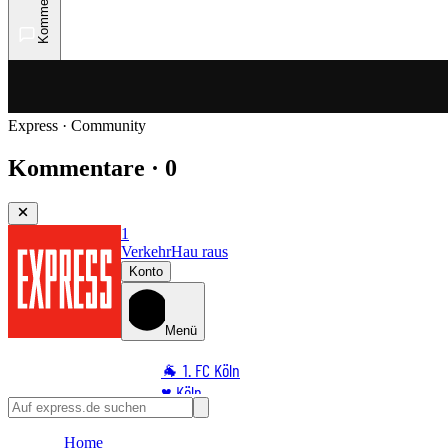
Kommentare
Express · Community
Kommentare · 0
1
Verkehr
Hau raus
Konto
Menü
🐐 1. FC Köln
♥️ Köln
⭐ Promi
Home
🏆 Sport