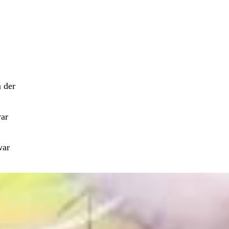
 der
war
war