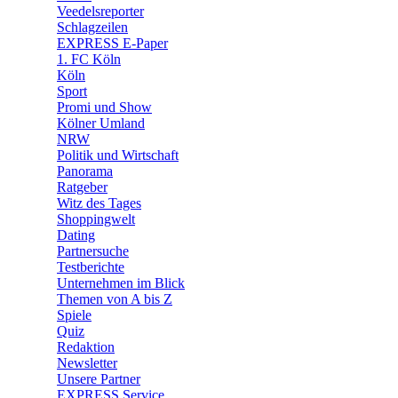
Veedelsreporter
🛒 Shoppingwelt
Schlagzeilen
🧩 Spiele
EXPRESS E-Paper
1. FC Köln
Köln
Sport
Promi und Show
Kölner Umland
NRW
Politik und Wirtschaft
Panorama
Ratgeber
Witz des Tages
Shoppingwelt
Dating
Partnersuche
Testberichte
Unternehmen im Blick
Themen von A bis Z
Spiele
Quiz
Redaktion
Newsletter
Unsere Partner
EXPRESS Service