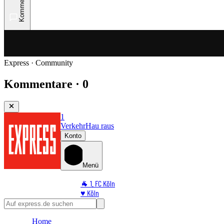
Kommentare
Express · Community
Kommentare · 0
1
Verkehr
Hau raus
Konto
Menü
🐐 1. FC Köln
♥️ Köln
⭐ Promi
🏆 Sport
Home