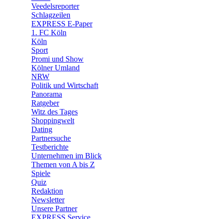
🛒 Shoppingwelt
Veedelsreporter
🧩 Spiele
Schlagzeilen
EXPRESS E-Paper
1. FC Köln
Köln
Sport
Promi und Show
Kölner Umland
NRW
Politik und Wirtschaft
Panorama
Ratgeber
Witz des Tages
Shoppingwelt
Dating
Partnersuche
Testberichte
Unternehmen im Blick
Themen von A bis Z
Spiele
Quiz
Redaktion
Newsletter
Unsere Partner
EXPRESS Service