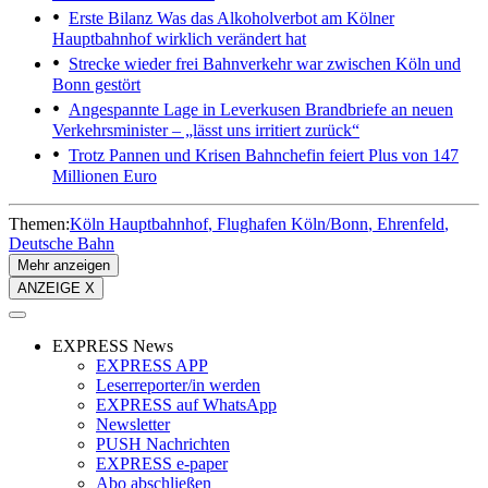
Erste Bilanz
Was das Alkoholverbot am Kölner
Hauptbahnhof wirklich verändert hat
Strecke wieder frei
Bahnverkehr war zwischen Köln und
Bonn gestört
Angespannte Lage in Leverkusen
Brandbriefe an neuen
Verkehrsminister – „lässt uns irritiert zurück“
Trotz Pannen und Krisen
Bahnchefin feiert Plus von 147
Millionen Euro
Themen:
Köln Hauptbahnhof
Flughafen Köln/Bonn
Ehrenfeld
Deutsche Bahn
Mehr anzeigen
ANZEIGE X
EXPRESS News
EXPRESS APP
Leserreporter/in werden
EXPRESS auf WhatsApp
Newsletter
PUSH Nachrichten
EXPRESS e-paper
Abo abschließen