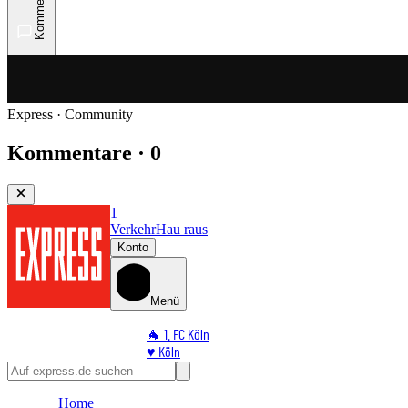
Kommentare
Express · Community
Kommentare · 0
1
Verkehr
Hau raus
Konto
Menü
🐐 1. FC Köln
♥️ Köln
⭐ Promi
🏆 Sport
Home