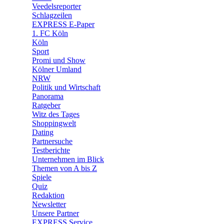
🛒 Shoppingwelt
Veedelsreporter
🧩 Spiele
Schlagzeilen
EXPRESS E-Paper
1. FC Köln
Köln
Sport
Promi und Show
Kölner Umland
NRW
Politik und Wirtschaft
Panorama
Ratgeber
Witz des Tages
Shoppingwelt
Dating
Partnersuche
Testberichte
Unternehmen im Blick
Themen von A bis Z
Spiele
Quiz
Redaktion
Newsletter
Unsere Partner
EXPRESS Service