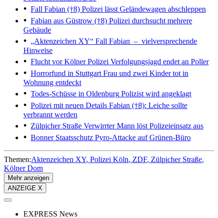
Fall Fabian (†8)
Polizei lässt Geländewagen abschleppen
Fabian aus Güstrow (†8)
Polizei durchsucht mehrere
Gebäude
„Aktenzeichen XY“
Fall Fabian – vielversprechende
Hinweise
Flucht vor Kölner Polizei
Verfolgungsjagd endet an Poller
Horrorfund in Stuttgart
Frau und zwei Kinder tot in
Wohnung entdeckt
Todes-Schüsse in Oldenburg
Polizist wird angeklagt
Polizei mit neuen Details
Fabian (†8): Leiche sollte
verbrannt werden
Zülpicher Straße
Verwirrter Mann löst Polizeieinsatz aus
Bonner Staatsschutz
Pyro-Attacke auf Grünen-Büro
Themen:
Aktenzeichen XY
Polizei Köln
ZDF
Zülpicher Straße
Kölner Dom
Mehr anzeigen
ANZEIGE X
EXPRESS News