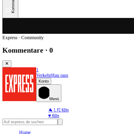
Kommentare
Express · Community
Kommentare · 0
1
Verkehr
Hau raus
Konto
Menü
🐐 1. FC Köln
♥️ Köln
⭐ Promi
🏆 Sport
Home