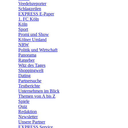
🛒 Shoppingwelt
Veedelsreporter
🧩 Spiele
Schlagzeilen
EXPRESS E-Paper
1. FC Köln
Köln
Sport
Promi und Show
Kölner Umland
NRW
Politik und Wirtschaft
Panorama
Ratgeber
Witz des Tages
Shoppingwelt
Dating
Partnersuche
Testberichte
Unternehmen im Blick
Themen von A bis Z
Spiele
Quiz
Redaktion
Newsletter
Unsere Partner
EXPRESS Service