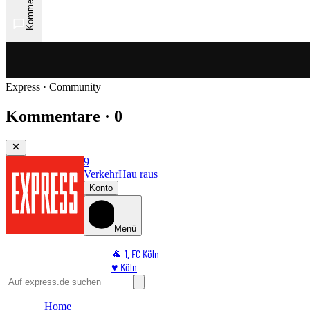
Kommentare
Express · Community
Kommentare · 0
9
Verkehr
Hau raus
Konto
Menü
🐐 1. FC Köln
♥️ Köln
⭐ Promi
🏆 Sport
Home