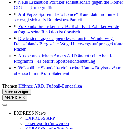
Neue Eskalation
Politiker schießt scharf gegen die Kölner
CDU – „Unbegreiflich“
Auf Papas Spuren
„Let's Dance“-Kandidatin nominiert –
sie wagt sich aufs Bundestags-Parkett
Vorstands-Suche beim 1. FC Köln
Kult-Politiker wurde
gefragt – seine Reaktion ist drastisch
Die besten Tagesetappen des schönsten Wanderwegs
Deutschlands
Bergischer Weg: Unterwegs auf preisgekrönten
Pfaden
Aus schrecklichem Anlass
ARD ändert sein Abend-
Programm – es betrifft Sportberichterstattung
Volksbühne
Skandalös viel nackte Haut – Boyband-Star
überrascht mit Köln-Statement
Themen:
Höhner
ARD
Fußball-Bundesliga
Mehr anzeigen
ANZEIGE X
EXPRESS News
EXPRESS APP
Leserreporter/in werden
EXPRESS auf WhatsApp