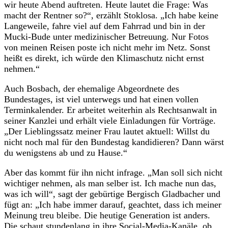
wir heute Abend auftreten. Heute lautet die Frage: Was
macht der Rentner so?“, erzählt Stoklosa. „Ich habe keine
Langeweile, fahre viel auf dem Fahrrad und bin in der
Mucki-Bude unter medizinischer Betreuung. Nur Fotos
von meinen Reisen poste ich nicht mehr im Netz. Sonst
heißt es direkt, ich würde den Klimaschutz nicht ernst
nehmen.“
Auch Bosbach, der ehemalige Abgeordnete des
Bundestages, ist viel unterwegs und hat einen vollen
Terminkalender. Er arbeitet weiterhin als Rechtsanwalt in
seiner Kanzlei und erhält viele Einladungen für Vorträge.
„Der Lieblingssatz meiner Frau lautet aktuell: Willst du
nicht noch mal für den Bundestag kandidieren? Dann wärst
du wenigstens ab und zu Hause.“
Aber das kommt für ihn nicht infrage. „Man soll sich nicht
wichtiger nehmen, als man selber ist. Ich mache nun das,
was ich will“, sagt der gebürtige Bergisch Gladbacher und
fügt an: „Ich habe immer darauf, geachtet, dass ich meiner
Meinung treu bleibe. Die heutige Generation ist anders.
Die schaut stundenlang in ihre Social-Media-Kanäle, ob