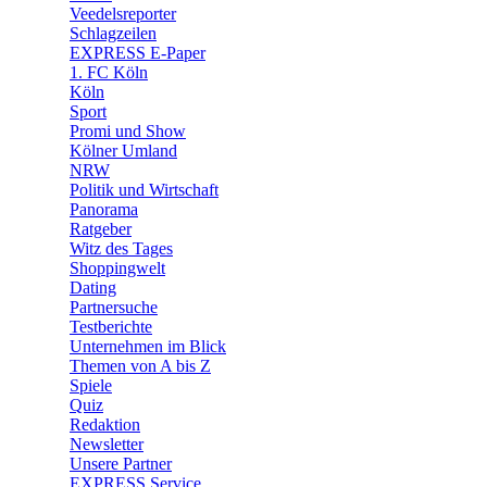
🛒 Shoppingwelt
Veedelsreporter
🧩 Spiele
Schlagzeilen
EXPRESS E-Paper
1. FC Köln
Köln
Sport
Promi und Show
Kölner Umland
NRW
Politik und Wirtschaft
Panorama
Ratgeber
Witz des Tages
Shoppingwelt
Dating
Partnersuche
Testberichte
Unternehmen im Blick
Themen von A bis Z
Spiele
Quiz
Redaktion
Newsletter
Unsere Partner
EXPRESS Service