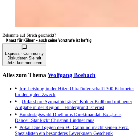
Bekannte auf Strich geschickt?
Knast für Kölner – auch seine Vorstrafe ist heftig
Express · Community
Diskutieren Sie mit
Jetzt kommentieren
Alles zum Thema
Wolfgang Bosbach
Irre Leistung in der Hitze
Ultraläufer schafft 300 Kilometer
für den guten Zweck
„Unfassbare Sympathieträger“
Kölner Kultband mit neuer
Aufgabe in der Region – Hintergrund ist ernst
Bundestagswahl
Duell ums Direktmandat: Ex-„Let's
Dance“-Star kickt Christian Lindner raus
Pokal-Duell gegen den FC
Calmund macht seinen Herz-
Spezialisten ein besonderes Leverkusen-Geschenk