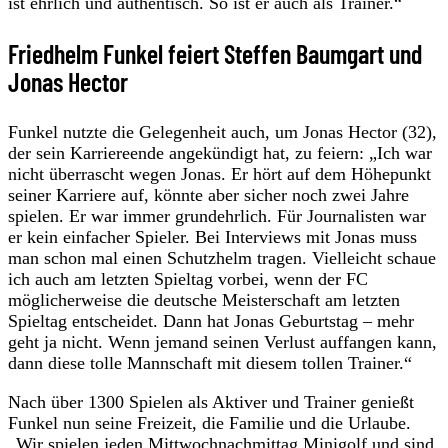
ist ehrlich und authentisch. So ist er auch als Trainer.“
Friedhelm Funkel feiert Steffen Baumgart und
Jonas Hector
Funkel nutzte die Gelegenheit auch, um Jonas Hector (32),
der sein Karriereende angekündigt hat, zu feiern: „Ich war
nicht überrascht wegen Jonas. Er hört auf dem Höhepunkt
seiner Karriere auf, könnte aber sicher noch zwei Jahre
spielen. Er war immer grundehrlich. Für Journalisten war
er kein einfacher Spieler. Bei Interviews mit Jonas muss
man schon mal einen Schutzhelm tragen. Vielleicht schaue
ich auch am letzten Spieltag vorbei, wenn der FC
möglicherweise die deutsche Meisterschaft am letzten
Spieltag entscheidet. Dann hat Jonas Geburtstag – mehr
geht ja nicht. Wenn jemand seinen Verlust auffangen kann,
dann diese tolle Mannschaft mit diesem tollen Trainer.“
Nach über 1300 Spielen als Aktiver und Trainer genießt
Funkel nun seine Freizeit, die Familie und die Urlaube.
„Wir spielen jeden Mittwochnachmittag Minigolf und sind