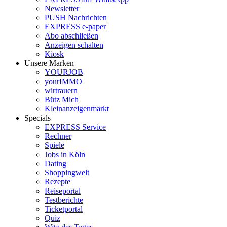
Newsletter
PUSH Nachrichten
EXPRESS e-paper
Abo abschließen
Anzeigen schalten
Kiosk
Unsere Marken
YOURJOB
yourIMMO
wirtrauern
Bütz Mich
Kleinanzeigenmarkt
Specials
EXPRESS Service
Rechner
Spiele
Jobs in Köln
Dating
Shoppingwelt
Rezepte
Reiseportal
Testberichte
Ticketportal
Quiz