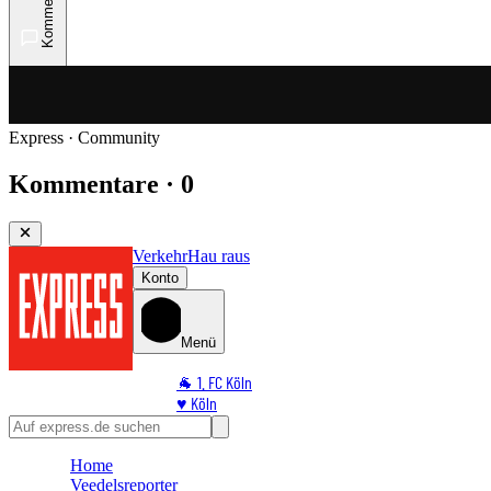
Kommentare
Express · Community
Kommentare · 0
Verkehr
Hau raus
Konto
Menü
🐐 1. FC Köln
♥️ Köln
⭐ Promi
🏆 Sport
Home
🛒 Shoppingwelt
Veedelsreporter