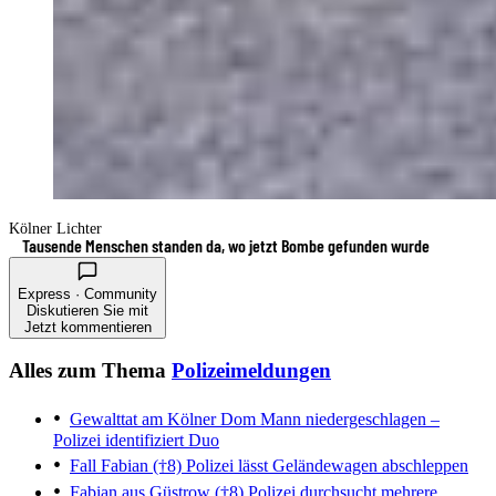
Kölner Lichter
Tausende Menschen standen da, wo jetzt Bombe gefunden wurde
Express · Community
Diskutieren Sie mit
Jetzt kommentieren
Alles zum Thema
Polizeimeldungen
Gewalttat am Kölner Dom
Mann niedergeschlagen –
Polizei identifiziert Duo
Fall Fabian (†8)
Polizei lässt Geländewagen abschleppen
Fabian aus Güstrow (†8)
Polizei durchsucht mehrere