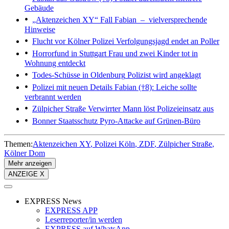
Gebäude
„Aktenzeichen XY“
Fall Fabian – vielversprechende
Hinweise
Flucht vor Kölner Polizei
Verfolgungsjagd endet an Poller
Horrorfund in Stuttgart
Frau und zwei Kinder tot in
Wohnung entdeckt
Todes-Schüsse in Oldenburg
Polizist wird angeklagt
Polizei mit neuen Details
Fabian (†8): Leiche sollte
verbrannt werden
Zülpicher Straße
Verwirrter Mann löst Polizeieinsatz aus
Bonner Staatsschutz
Pyro-Attacke auf Grünen-Büro
Themen:
Aktenzeichen XY
Polizei Köln
ZDF
Zülpicher Straße
Kölner Dom
Mehr anzeigen
ANZEIGE X
EXPRESS News
EXPRESS APP
Leserreporter/in werden
EXPRESS auf WhatsApp