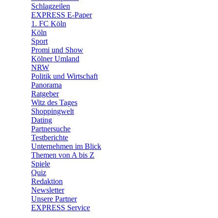
🧩 Spiele
Schlagzeilen
EXPRESS E-Paper
1. FC Köln
Köln
Sport
Promi und Show
Kölner Umland
NRW
Politik und Wirtschaft
Panorama
Ratgeber
Witz des Tages
Shoppingwelt
Dating
Partnersuche
Testberichte
Unternehmen im Blick
Themen von A bis Z
Spiele
Quiz
Redaktion
Newsletter
Unsere Partner
EXPRESS Service