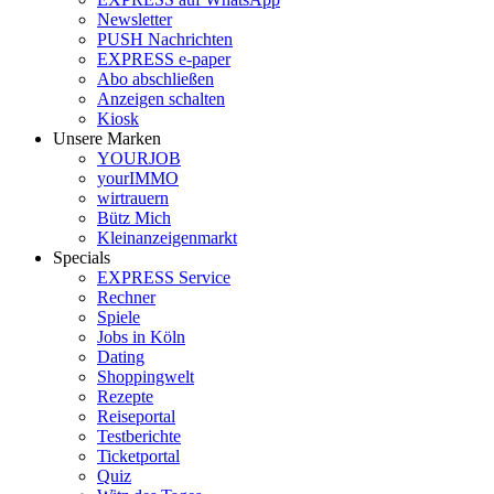
Newsletter
PUSH Nachrichten
EXPRESS e-paper
Abo abschließen
Anzeigen schalten
Kiosk
Unsere Marken
YOURJOB
yourIMMO
wirtrauern
Bütz Mich
Kleinanzeigenmarkt
Specials
EXPRESS Service
Rechner
Spiele
Jobs in Köln
Dating
Shoppingwelt
Rezepte
Reiseportal
Testberichte
Ticketportal
Quiz