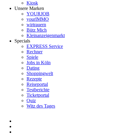
Kiosk
Unsere Marken
YOURJOB
yourIMMO
wirtrauern
Bütz Mich
Kleinanzeigenmarkt
Specials
EXPRESS Service
Rechner
Spiele
Jobs in Köln
Dating
Shoppingwelt
Rezepte
Reiseportal
Testberichte
Ticketportal
Quiz
Witz des Tages