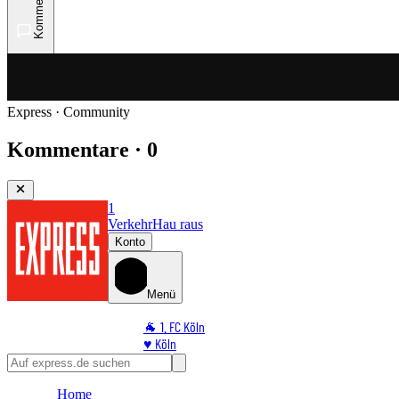
Kommentare
Express · Community
Kommentare · 0
1
Verkehr
Hau raus
Konto
Menü
🐐 1. FC Köln
♥️ Köln
⭐ Promi
🏆 Sport
Home