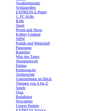
🛒 Shoppingwelt
Veedelsreporter
🧩 Spiele
Schlagzeilen
EXPRESS E-Paper
1. FC Köln
Köln
Sport
Promi und Show
Kölner Umland
NRW
Politik und Wirtschaft
Panorama
Ratgeber
Witz des Tages
Shoppingwelt
Dating
Partnersuche
Testberichte
Unternehmen im Blick
Themen von A bis Z
Spiele
Quiz
Redaktion
Newsletter
Unsere Partner
EXPRESS Service