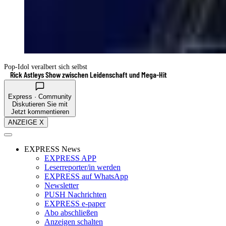
Pop-Idol veralbert sich selbst
Rick Astleys Show zwischen Leidenschaft und Mega-Hit
Express · Community
Diskutieren Sie mit
Jetzt kommentieren
ANZEIGE X
EXPRESS News
EXPRESS APP
Leserreporter/in werden
EXPRESS auf WhatsApp
Newsletter
PUSH Nachrichten
EXPRESS e-paper
Abo abschließen
Anzeigen schalten