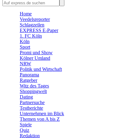
🛒 Shoppingwelt
🧩 Spiele
Home
Veedelsreporter
Schlagzeilen
EXPRESS E-Paper
1. FC Köln
Köln
Sport
Promi und Show
Kölner Umland
NRW
Politik und Wirtschaft
Panorama
Ratgeber
Witz des Tages
Shoppingwelt
Dating
Partnersuche
Testberichte
Unternehmen im Blick
Themen von A bis Z
Spiele
Quiz
Redaktion