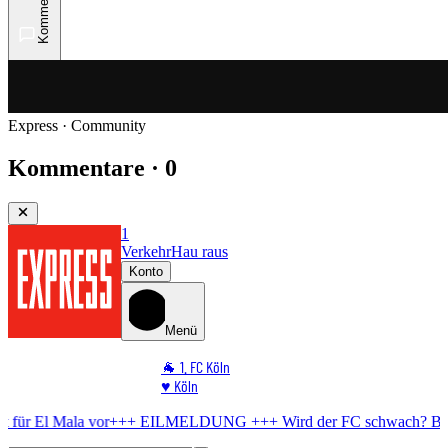
Kommentare
Express · Community
Kommentare · 0
1
Verkehr
Hau raus
Konto
Menü
🐐 1. FC Köln
♥️ Köln
⭐ Promi
EILMELDUNG +++
Wird der FC schwach?
BVB bereitet All-in-Angeb
🏆 Sport