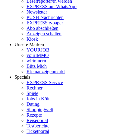
Leserreporter/in werden
EXPRESS auf WhatsApp
Newsletter
PUSH Nachrichten
EXPRESS e-paper
Abo abschließen
Anzeigen schalten
Kiosk
Unsere Marken
YOURJOB
yourIMMO
wirtrauern
Bütz Mich
Kleinanzeigenmarkt
Specials
EXPRESS Service
Rechner
Spiele
Jobs in Köln
Dating
Shoppingwelt
Rezepte
Reiseportal
Testberichte
Ticketportal