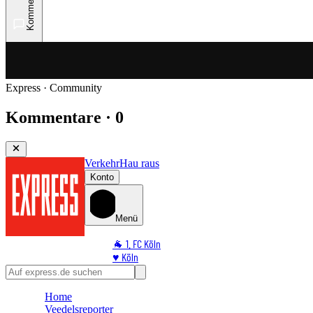
Kommentare
Express · Community
Kommentare · 0
Verkehr
Hau raus
Konto
Menü
🐐 1. FC Köln
♥️ Köln
⭐ Promi
🏆 Sport
Home
🛒 Shoppingwelt
Veedelsreporter