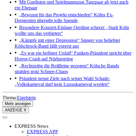
Mit Gardisten und Spielmannszug
Tanzpaar ab jetzt auch
ein Ehepaar
„Bewusst für das Projekt entschieden“
Kölns Ex-
Dreigestirn übergibt tolle Spende
Besondere Konzert-Einlage
Oerding scherzt: „Stadt Köln
wollte uns das verbieten“
„Kämpfe mit einer Depression“
Sänger von beliebter
Kölschrock-Band fällt vorerst aus
„Es war ein heftiger Unfall“
Funken-Präsident spricht über
Horror-Crash auf Nürburgring
„Rechtzeitig die Reißleine gezogen“
Kölsche Bands
strahlen trotz Schnee-Chaos
Präsident nennt Ziele nach seiner Wahl
Schade:
„Volkskarneval darf kein Luxuskarneval werden“
Thema:
Eigelstein
Mehr anzeigen
ANZEIGE X
EXPRESS News
EXPRESS APP