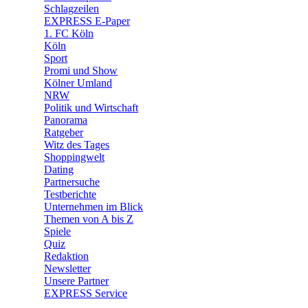
🧩 Spiele
Schlagzeilen
EXPRESS E-Paper
1. FC Köln
Köln
Sport
Promi und Show
Kölner Umland
NRW
Politik und Wirtschaft
Panorama
Ratgeber
Witz des Tages
Shoppingwelt
Dating
Partnersuche
Testberichte
Unternehmen im Blick
Themen von A bis Z
Spiele
Quiz
Redaktion
Newsletter
Unsere Partner
EXPRESS Service