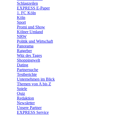
🧩 Spiele
Schlagzeilen
EXPRESS E-Paper
1. FC Köln
Köln
Sport
Promi und Show
Kölner Umland
NRW
Politik und Wirtschaft
Panorama
Ratgeber
Witz des Tages
Shoppingwelt
Dating
Partnersuche
Testberichte
Unternehmen im Blick
Themen von A bis Z
Spiele
Quiz
Redaktion
Newsletter
Unsere Partner
EXPRESS Service