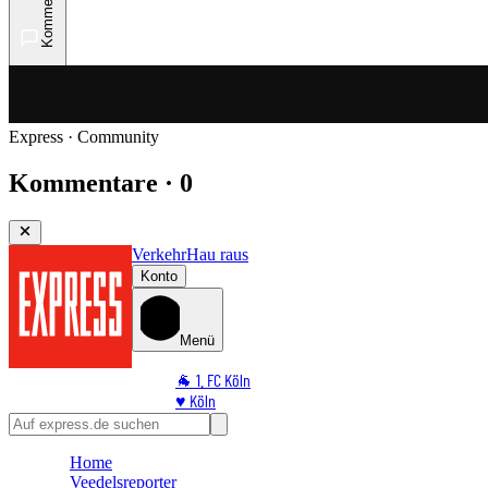
Kommentare
Express · Community
Kommentare · 0
Verkehr
Hau raus
Konto
Menü
🐐 1. FC Köln
♥️ Köln
⭐ Promi
🏆 Sport
Home
🛒 Shoppingwelt
Veedelsreporter