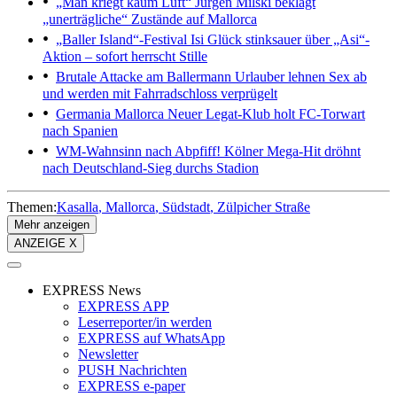
„Man kriegt kaum Luft“
Jürgen Milski beklagt
„unerträgliche“ Zustände auf Mallorca
„Baller Island“-Festival
Isi Glück stinksauer über „Asi“-
Aktion – sofort herrscht Stille
Brutale Attacke am Ballermann
Urlauber lehnen Sex ab
und werden mit Fahrradschloss verprügelt
Germania Mallorca
Neuer Legat-Klub holt FC-Torwart
nach Spanien
WM-Wahnsinn nach Abpfiff!
Kölner Mega-Hit dröhnt
nach Deutschland-Sieg durchs Stadion
Themen:
Kasalla
Mallorca
Südstadt
Zülpicher Straße
Mehr anzeigen
ANZEIGE X
EXPRESS News
EXPRESS APP
Leserreporter/in werden
EXPRESS auf WhatsApp
Newsletter
PUSH Nachrichten
EXPRESS e-paper