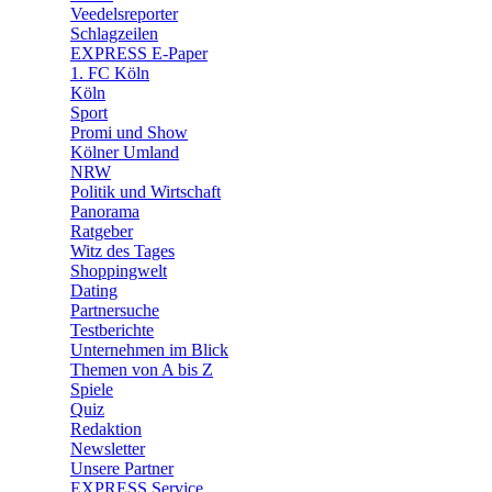
🛒 Shoppingwelt
Veedelsreporter
🧩 Spiele
Schlagzeilen
EXPRESS E-Paper
1. FC Köln
Köln
Sport
Promi und Show
Kölner Umland
NRW
Politik und Wirtschaft
Panorama
Ratgeber
Witz des Tages
Shoppingwelt
Dating
Partnersuche
Testberichte
Unternehmen im Blick
Themen von A bis Z
Spiele
Quiz
Redaktion
Newsletter
Unsere Partner
EXPRESS Service