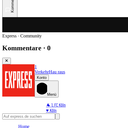
Kommentare
Express · Community
Kommentare · 0
1
Verkehr
Hau raus
Konto
Menü
🐐 1. FC Köln
♥️ Köln
⭐ Promi
🏆 Sport
Home