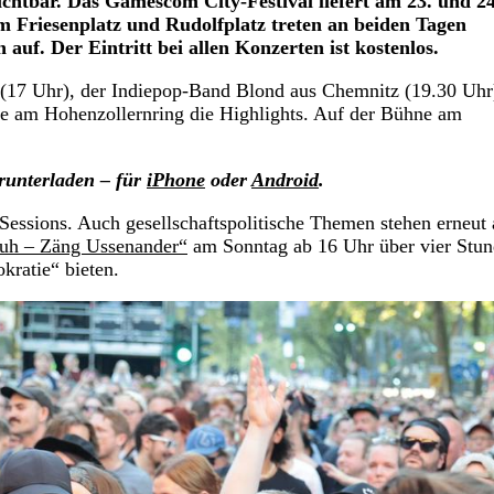
chtbar. Das Gamescom City-Festival liefert am 23. und 24
Friesenplatz und Rudolfplatz treten an beiden Tagen
auf. Der Eintritt bei allen Konzerten ist kostenlos.
 (17 Uhr), der Indiepop-Band Blond aus Chemnitz (19.30 Uhr
e am Hohenzollernring die Highlights. Auf der Bühne am
runterladen – für
iPhone
oder
Android
.
essions. Auch gesellschaftspolitische Themen stehen erneut 
 huh – Zäng Ussenander“
am Sonntag ab 16 Uhr über vier Stu
ratie“ bieten.