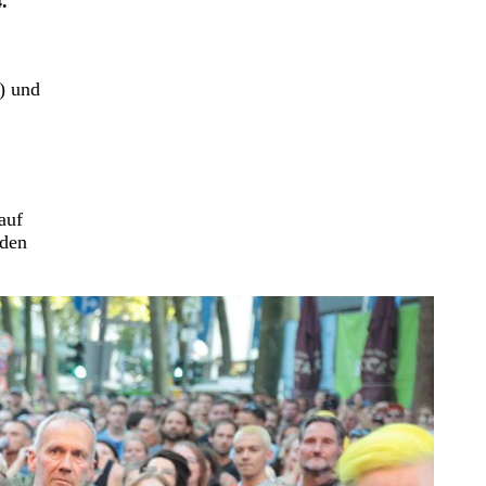
.
) und
auf
nden