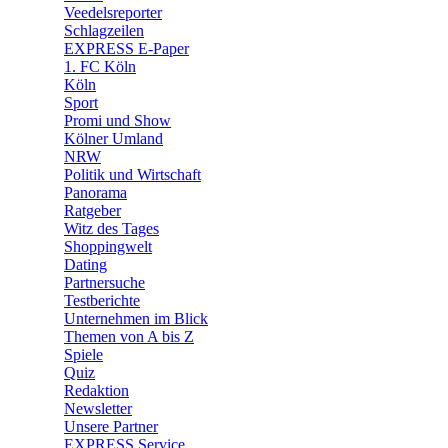
Veedelsreporter
🛒 Shoppingwelt
Schlagzeilen
🧩 Spiele
EXPRESS E-Paper
1. FC Köln
Köln
Sport
Promi und Show
Kölner Umland
NRW
Politik und Wirtschaft
Panorama
Ratgeber
Witz des Tages
Shoppingwelt
Dating
Partnersuche
Testberichte
Unternehmen im Blick
Themen von A bis Z
Spiele
Quiz
Redaktion
Newsletter
Unsere Partner
EXPRESS Service