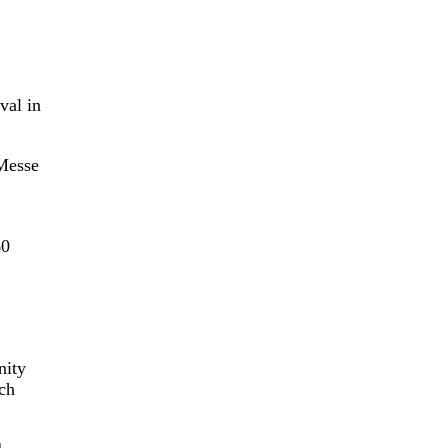
val in
Messe
60
nity
ch