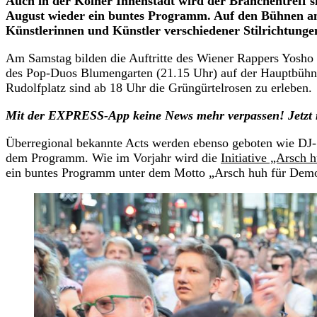
Auch in der Kölner Innenstadt wird der Branchentreff si
August wieder ein buntes Programm. Auf den Bühnen am 
Künstlerinnen und Künstler verschiedener Stilrichtungen 
Am Samstag bilden die Auftritte des Wiener Rappers Yosho
des Pop-Duos Blumengarten (21.15 Uhr) auf der Hauptbühn
Rudolfplatz sind ab 18 Uhr die Grüngürtelrosen zu erleben.
Mit der EXPRESS-App keine News mehr verpassen! Jetzt 
Überregional bekannte Acts werden ebenso geboten wie DJ-S
dem Programm. Wie im Vorjahr wird die
Initiative „Arsch
ein buntes Programm unter dem Motto „Arsch huh für Demok