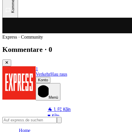
Kommentare
Express · Community
Kommentare · 0
1
Verkehr
Hau raus
Konto
Menü
🐐 1. FC Köln
♥️ Köln
⭐ Promi
Home
🏆 Sport