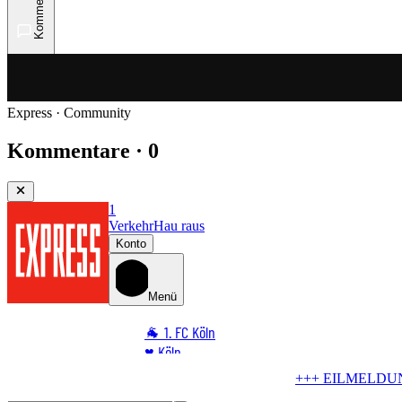
Kommentare
Express · Community
Kommentare · 0
1
Verkehr
Hau raus
Konto
Menü
🐐 1. FC Köln
♥️ Köln
⭐ Promi
+++ EILMELDUNG +++
Wird der FC schwach?
BVB bereitet A
🏆 Sport