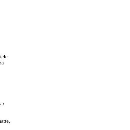
iele
ma
ar
atte,