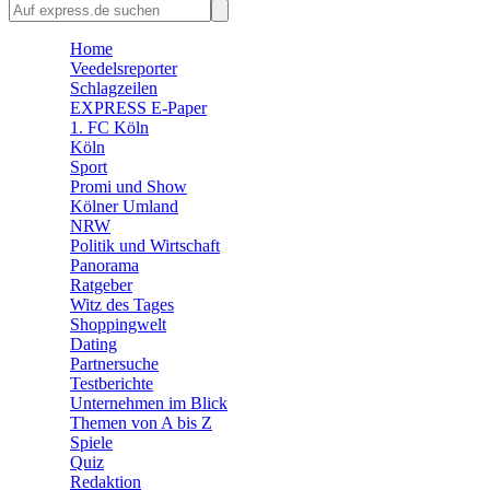
🛒 Shoppingwelt
Home
🧩 Spiele
Veedelsreporter
Schlagzeilen
EXPRESS E-Paper
1. FC Köln
Köln
Sport
Promi und Show
Kölner Umland
NRW
Politik und Wirtschaft
Panorama
Ratgeber
Witz des Tages
Shoppingwelt
Dating
Partnersuche
Testberichte
Unternehmen im Blick
Themen von A bis Z
Spiele
Quiz
Redaktion