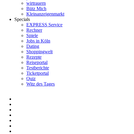
wirtrauern
Bütz Mich
Kleinanzeigenmarkt
Specials
EXPRESS Service
Rechner
Spiele
Jobs in Köln
Dating
Shoppingwelt
Rezepte
Reiseportal
Testberichte
Ticketportal
Quiz
Witz des Tages