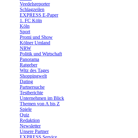
🛒 Shoppingwelt
Veedelsreporter
🧩 Spiele
Schlagzeilen
EXPRESS E-Paper
1. FC Köln
Köln
Sport
Promi und Show
Kölner Umland
NRW
Politik und Wirtschaft
Panorama
Ratgeber
Witz des Tages
Shoppingwelt
Dating
Partnersuche
Testberichte
Unternehmen im Blick
Themen von A bis Z
Spiele
Quiz
Redaktion
Newsletter
Unsere Partner
EXPRESS Service