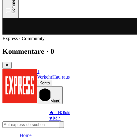
Kommentare
Express · Community
Kommentare · 0
1
Verkehr
Hau raus
Konto
Menü
🐐 1. FC Köln
♥️ Köln
⭐ Promi
🏆 Sport
Home