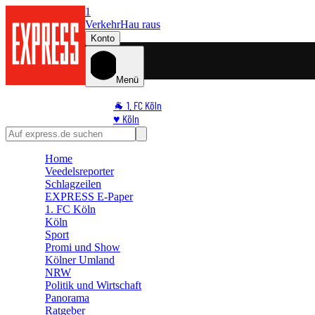
1
Verkehr
Hau raus
Konto
Menü
🐐 1. FC Köln
♥️ Köln
⭐ Promi
🏆 Sport
Home
🛒 Shoppingwelt
Veedelsreporter
🧩 Spiele
Schlagzeilen
EXPRESS E-Paper
1. FC Köln
Köln
Sport
Promi und Show
Kölner Umland
NRW
Politik und Wirtschaft
Panorama
Ratgeber