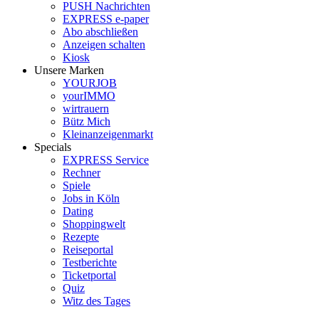
PUSH Nachrichten
EXPRESS e-paper
Abo abschließen
Anzeigen schalten
Kiosk
Unsere Marken
YOURJOB
yourIMMO
wirtrauern
Bütz Mich
Kleinanzeigenmarkt
Specials
EXPRESS Service
Rechner
Spiele
Jobs in Köln
Dating
Shoppingwelt
Rezepte
Reiseportal
Testberichte
Ticketportal
Quiz
Witz des Tages