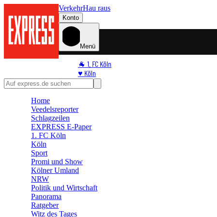
Verkehr
Hau raus
Konto
Menü
🐐 1. FC Köln
♥️ Köln
⭐ Promi
🏆 Sport
Home
🛒 Shoppingwelt
Veedelsreporter
🧩 Spiele
Schlagzeilen
EXPRESS E-Paper
1. FC Köln
Köln
Sport
Promi und Show
Kölner Umland
NRW
Politik und Wirtschaft
Panorama
Ratgeber
Witz des Tages