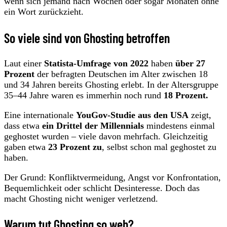
wenn sich jemand nach Wochen oder sogar Monaten ohne
ein Wort zurückzieht.
So viele sind von Ghosting betroffen
Laut einer
Statista-Umfrage von 2022
haben
über 27
Prozent
der befragten Deutschen im Alter zwischen 18
und 34 Jahren bereits Ghosting erlebt. In der Altersgruppe
35–44 Jahre waren es immerhin noch rund
18 Prozent.
Eine internationale
YouGov-Studie aus den USA
zeigt,
dass etwa
ein Drittel der Millennials
mindestens einmal
geghostet wurden – viele davon mehrfach. Gleichzeitig
gaben etwa
23 Prozent zu
, selbst schon mal geghostet zu
haben.
Der Grund: Konfliktvermeidung, Angst vor Konfrontation,
Bequemlichkeit oder schlicht Desinteresse. Doch das
macht Ghosting nicht weniger verletzend.
Warum tut Ghosting so weh?