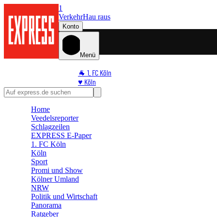
1
Verkehr
Hau raus
Konto
Menü
🐐 1. FC Köln
♥️ Köln
⭐ Promi
🏆 Sport
Home
🛒 Shoppingwelt
Veedelsreporter
🧩 Spiele
Schlagzeilen
EXPRESS E-Paper
1. FC Köln
Köln
Sport
Promi und Show
Kölner Umland
NRW
Politik und Wirtschaft
Panorama
Ratgeber