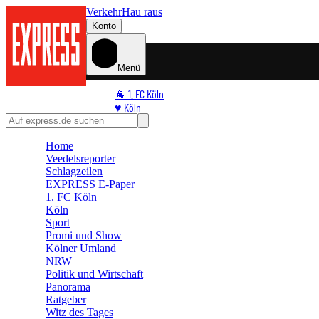
Verkehr
Hau raus
Konto
Menü
🐐 1. FC Köln
♥️ Köln
⭐ Promi
🏆 Sport
Home
Veedelsreporter
🛒 Shoppingwelt
Schlagzeilen
🧩 Spiele
EXPRESS E-Paper
1. FC Köln
Köln
Sport
Promi und Show
Kölner Umland
NRW
Politik und Wirtschaft
Panorama
Ratgeber
Witz des Tages