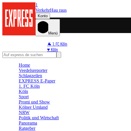
1
Verkehr
Hau raus
Konto
Menü
🐐 1. FC Köln
♥️ Köln
⭐ Promi
🏆 Sport
Home
Veedelsreporter
🛒 Shoppingwelt
Schlagzeilen
🧩 Spiele
EXPRESS E-Paper
1. FC Köln
Köln
Sport
Promi und Show
Kölner Umland
NRW
Politik und Wirtschaft
Panorama
Ratgeber