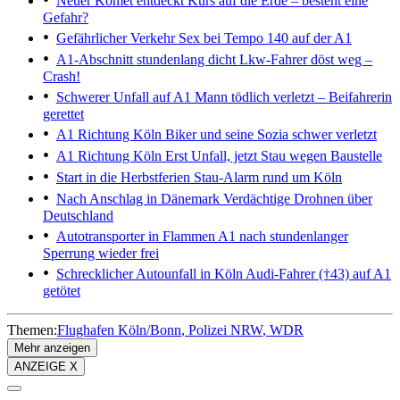
Neuer Komet entdeckt
Kurs auf die Erde – besteht eine
Gefahr?
Gefährlicher Verkehr
Sex bei Tempo 140 auf der A1
A1-Abschnitt stundenlang dicht
Lkw-Fahrer döst weg –
Crash!
Schwerer Unfall auf A1
Mann tödlich verletzt – Beifahrerin
gerettet
A1 Richtung Köln
Biker und seine Sozia schwer verletzt
A1 Richtung Köln
Erst Unfall, jetzt Stau wegen Baustelle
Start in die Herbstferien
Stau-Alarm rund um Köln
Nach Anschlag in Dänemark
Verdächtige Drohnen über
Deutschland
Autotransporter in Flammen
A1 nach stundenlanger
Sperrung wieder frei
Schrecklicher Autounfall in Köln
Audi-Fahrer (†43) auf A1
getötet
Themen:
Flughafen Köln/Bonn
Polizei NRW
WDR
Mehr anzeigen
ANZEIGE X