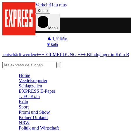
Verkehr
Hau raus
Konto
Menü
🐐 1. FC Köln
♥️ Köln
⭐ Promi
rden
+++ EILMELDUNG +++
Blindgänger in Köln
Bombe im Rhein! M
🏆 Sport
🛒 Shoppingwelt
🧩 Spiele
Home
Veedelsreporter
Schlagzeilen
EXPRESS E-Paper
1. FC Köln
Köln
Sport
Promi und Show
Kölner Umland
NRW
Politik und Wirtschaft