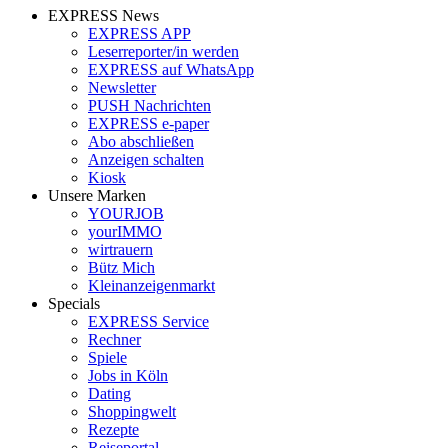
EXPRESS News
EXPRESS APP
Leserreporter/in werden
EXPRESS auf WhatsApp
Newsletter
PUSH Nachrichten
EXPRESS e-paper
Abo abschließen
Anzeigen schalten
Kiosk
Unsere Marken
YOURJOB
yourIMMO
wirtrauern
Bütz Mich
Kleinanzeigenmarkt
Specials
EXPRESS Service
Rechner
Spiele
Jobs in Köln
Dating
Shoppingwelt
Rezepte
Reiseportal